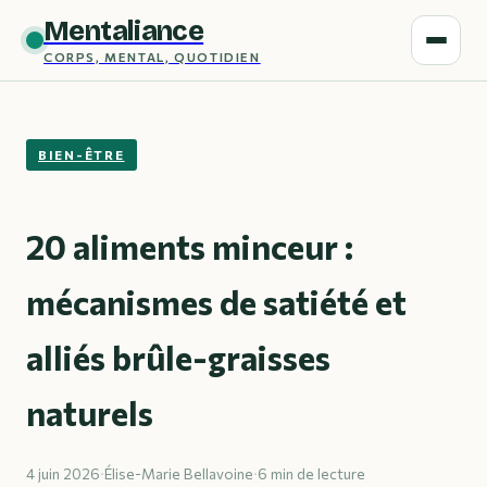
Mentaliance
CORPS, MENTAL, QUOTIDIEN
BIEN-ÊTRE
20 aliments minceur :
mécanismes de satiété et
alliés brûle-graisses
naturels
4 juin 2026
·
Élise-Marie Bellavoine
·
6 min de lecture