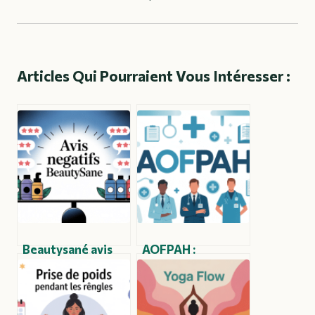
Articles Qui Pourraient Vous Intéresser :
Beautysané avis
AOFPAH :
négatifs : ce que
comprendre ce
disent vraiment
que recouvre ce
les utilisateurs
sigle, ses enjeux et
ses applications