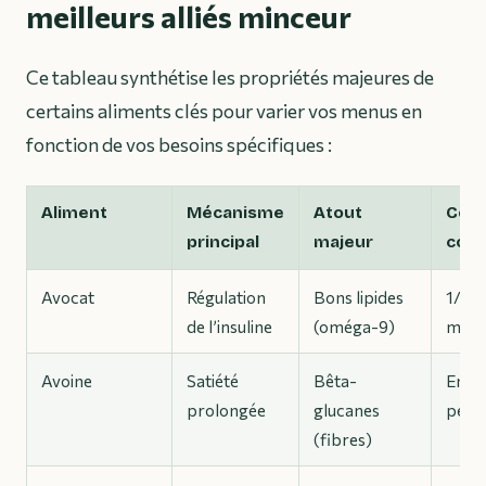
meilleurs alliés minceur
Ce tableau synthétise les propriétés majeures de
certains aliments clés pour varier vos menus en
fonction de vos besoins spécifiques :
Aliment
Mécanisme
Atout
Cons
principal
majeur
con
Avocat
Régulation
Bons lipides
1/2 p
de l’insuline
(oméga-9)
max
Avoine
Satiété
Bêta-
En po
prolongée
glucanes
petit
(fibres)