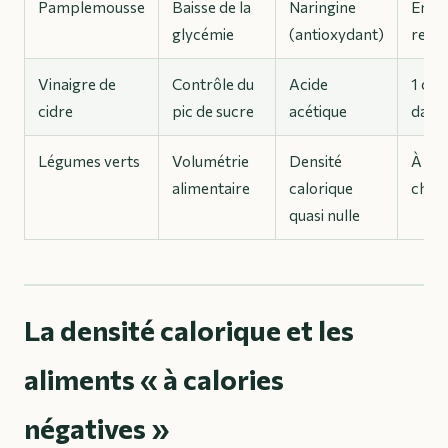
Pamplemousse
Baisse de la
Naringine
En d
glycémie
(antioxydant)
repa
Vinaigre de
Contrôle du
Acide
1 cuil
cidre
pic de sucre
acétique
dans 
Légumes verts
Volumétrie
Densité
À vol
alimentaire
calorique
chaq
quasi nulle
La densité calorique et les
aliments « à calories
négatives »