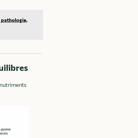
e pathologie,
uilibres
e nutriments