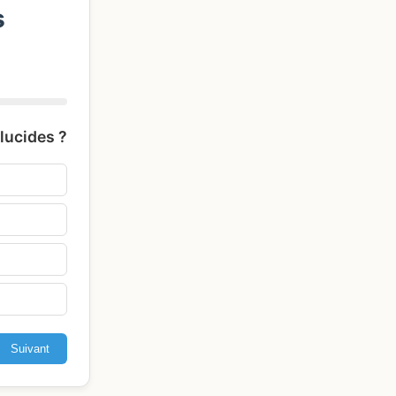
s
glucides ?
Suivant