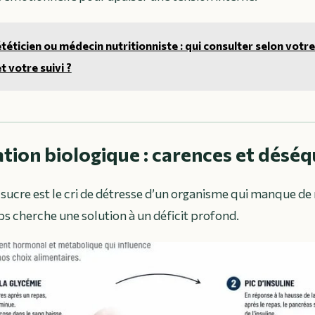
téticien ou médecin nutritionniste : qui consulter selon votr
t votre suivi ?
ation biologique : carences et déséq
de sucre est le cri de détresse d’un organisme qui manque d
ps cherche une solution à un déficit profond.