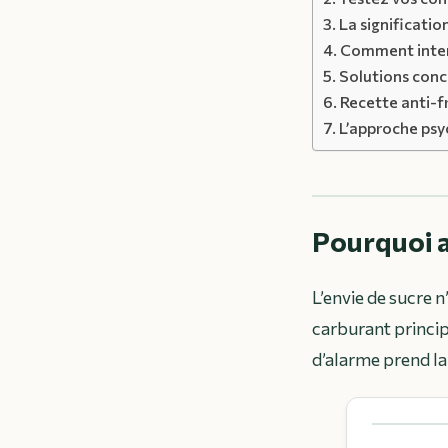
La significatio
Comment interp
Solutions conc
Recette anti-f
L’approche psyc
Pourquoi a
L’envie de sucre n
carburant princip
d’alarme prend la