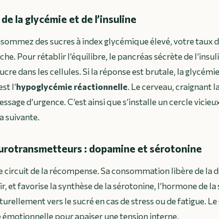
e la glycémie et de l’insuline
ommez des sucres à index glycémique élevé, votre taux de
he. Pour rétablir l’équilibre, le pancréas sécrète de l’ins
 sucre dans les cellules. Si la réponse est brutale, la glycém
st l’
hypoglycémie réactionnelle
. Le cerveau, craignant l
ssage d’urgence. C’est ainsi que s’installe un cercle vicie
a suivante.
eurotransmetteurs : dopamine et sérotonine
 le circuit de la récompense. Sa consommation libère de la 
r, et favorise la synthèse de la sérotonine, l’hormone de la
urellement vers le sucré en cas de stress ou de fatigue. Le
e émotionnelle pour apaiser une tension interne.