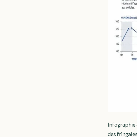
Infographie 
des fringale