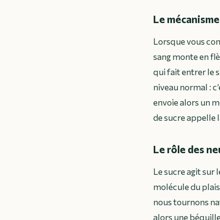
Le mécanisme d
Lorsque vous cons
sang monte en flèc
qui fait entrer le
niveau normal : c’e
envoie alors un me
de sucre appelle l
Le rôle des n
Le sucre agit sur
molécule du plaisi
nous tournons nat
alors une béquill