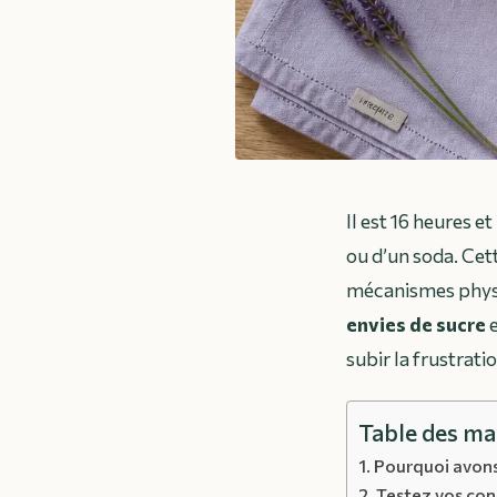
Il est 16 heures e
ou d’un soda. Ce
mécanismes physi
envies de sucre
e
subir la frustratio
Table des ma
Pourquoi avons
Testez vos con