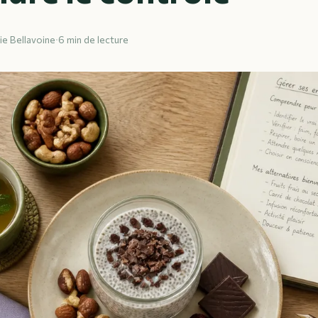
ie Bellavoine
·
6 min de lecture