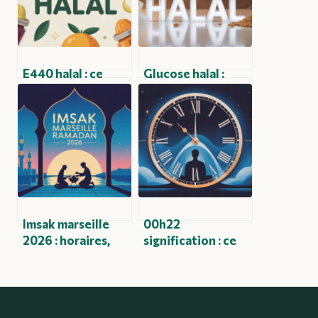
E440 halal : ce
Glucose halal :
qu’il faut savoir
tout ce qu’il faut
sur ce fameux
savoir pour faire le
additif alimentaire
bon choix
Imsak marseille
00h22
2026 : horaires,
signification : ce
calendrier
que cette heure
complet et
miroir révèle
conseils pratiques
vraiment