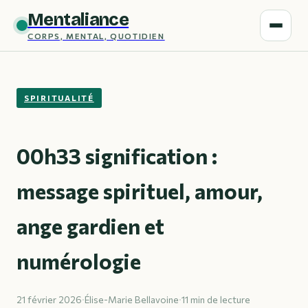
Mentaliance
CORPS, MENTAL, QUOTIDIEN
SPIRITUALITÉ
00h33 signification :
message spirituel, amour,
ange gardien et
numérologie
21 février 2026
·
Élise-Marie Bellavoine
·
11 min de lecture