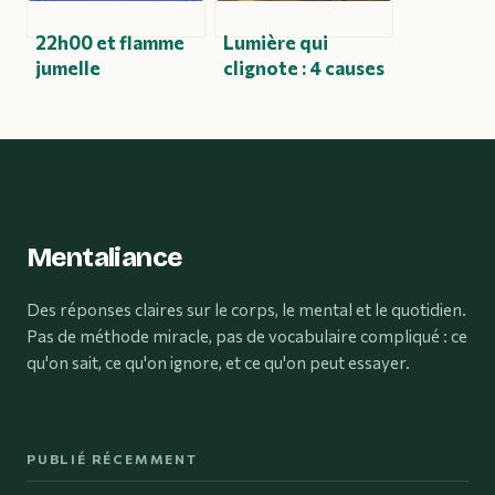
22h00 et flamme
Lumière qui
jumelle
clignote : 4 causes
signification
techniques à
spirituelle de
écarter et
cette heure miroir
significations
spirituelles
Mentaliance
Des réponses claires sur le corps, le mental et le quotidien.
Pas de méthode miracle, pas de vocabulaire compliqué : ce
qu'on sait, ce qu'on ignore, et ce qu'on peut essayer.
PUBLIÉ RÉCEMMENT