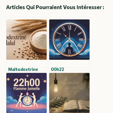
Articles Qui Pourraient Vous Intéresser :
Maltodextrine
00h22
halal : ce qu’il faut
signification : ce
vraiment savoir
que cette heure
avant de
miroir révèle
consommer
vraiment