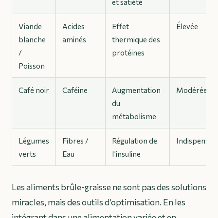
et satiété
Viande
Acides
Effet
Élevée
blanche
aminés
thermique des
/
protéines
Poisson
Café noir
Caféine
Augmentation
Modérée
du
métabolisme
Légumes
Fibres /
Régulation de
Indispensab
verts
Eau
l’insuline
Les aliments brûle-graisse ne sont pas des solutions
miracles, mais des outils d’optimisation. En les
intégrant dans une alimentation variée et en