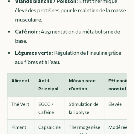
Viande blanche / Poisson :
Effet thermique
élevé des protéines pour le maintien de la masse
musculaire.
Café noir :
Augmentation du métabolisme de
base.
Légumes verts :
Régulation de l’insuline grâce
aux fibres et à l’eau.
Aliment
Actif
Mécanisme
Efficacité
Principal
d’action
constatée
Thé Vert
EGCG /
Stimulation de
Élevée
Caféine
la lipolyse
Piment
Capsaïcine
Thermogenèse
Modérée