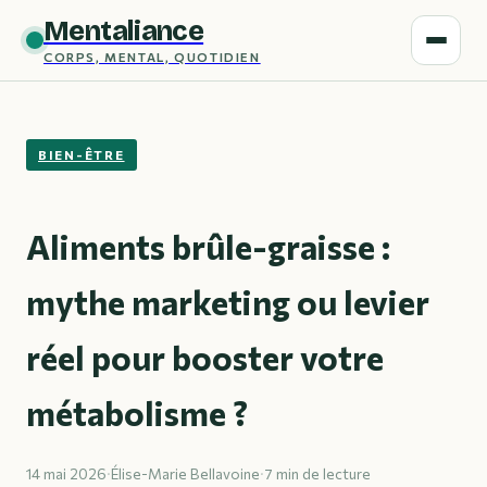
Mentaliance
CORPS, MENTAL, QUOTIDIEN
BIEN-ÊTRE
Aliments brûle-graisse :
mythe marketing ou levier
réel pour booster votre
métabolisme ?
14 mai 2026
·
Élise-Marie Bellavoine
·
7 min de lecture