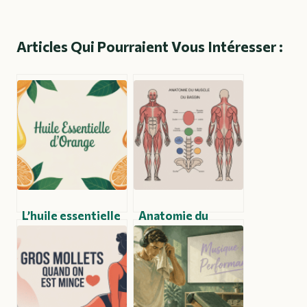
Articles Qui Pourraient Vous Intéresser :
L’huile essentielle
Anatomie du
d’orange : usages,
muscle du bassin :
bienfaits et
comprendre son
précautions pour
rôle et ses zones
une utilisation
clés
éclairée