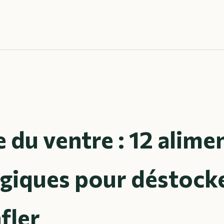
 du ventre : 12 alime
égiques pour déstocke
fler