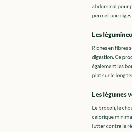
abdominal pour pr
permet une digesti
Les légumineus
Riches en fibres 
digestion. Ce pro
également les bon
plat sur le long t
Les légumes ve
Le brocoli, le ch
calorique minimal
lutter contre la r