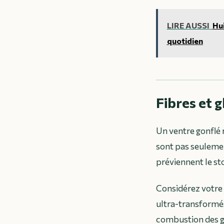
LIRE AUSSI
Hui
quotidien
Fibres et 
Un ventre gonflé 
sont pas seulemen
préviennent le st
Considérez votre 
ultra-transformés
combustion des gr