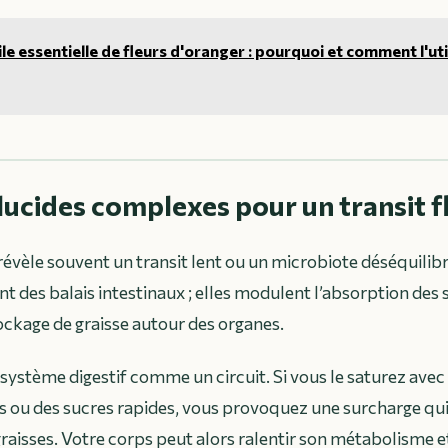
le essentielle de fleurs d'oranger : pourquoi et comment l'uti
glucides complexes pour un transit f
révèle souvent un transit lent ou un microbiote déséquilibr
t des balais intestinaux ; elles modulent l’absorption des 
ockage de graisse autour des organes.
système digestif comme un circuit. Si vous le saturez avec
 ou des sucres rapides, vous provoquez une surcharge qui
aisses. Votre corps peut alors ralentir son métabolisme e