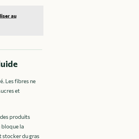
liser au
luide
é. Les fibres ne
sucres et
 des produits
 bloque la
t stocker du gras