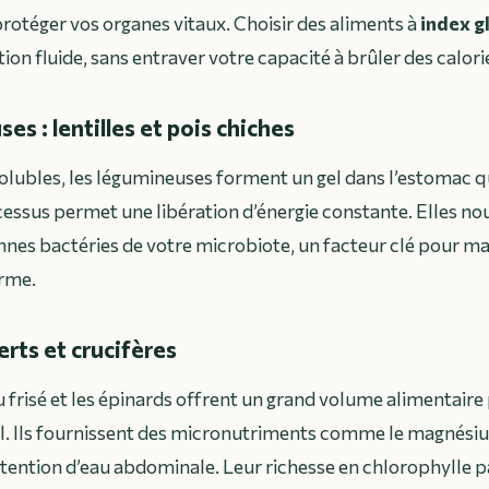
otéger vos organes vitaux. Choisir des aliments à
index g
on fluide, sans entraver votre capacité à brûler des calori
es : lentilles et pois chiches
solubles, les légumineuses forment un gel dans l’estomac qui
cessus permet une libération d’énergie constante. Elles no
nes bactéries de votre microbiote, un facteur clé pour ma
erme.
rts et crucifères
ou frisé et les épinards offrent un grand volume alimentair
. Ils fournissent des micronutriments comme le magnésium
étention d’eau abdominale. Leur richesse en chlorophylle pa