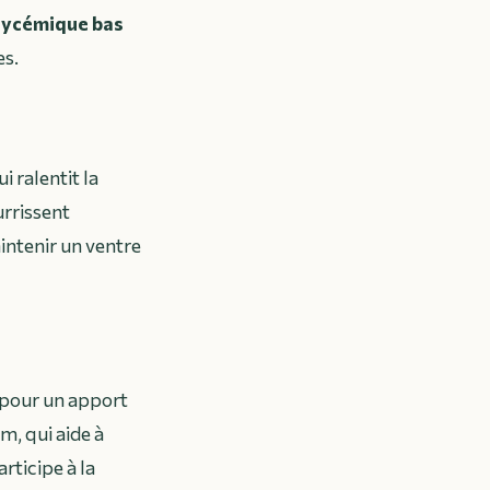
lycémique bas
es.
 ralentit la
urrissent
intenir un ventre
e pour un apport
, qui aide à
rticipe à la