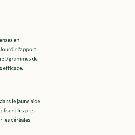
denses en
alourdir l’apport
on 30 grammes de
e
efficace.
dans le jaune aide
ilisent les pics
r les céréales