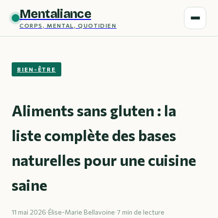
Mentaliance
CORPS, MENTAL, QUOTIDIEN
BIEN-ÊTRE
Aliments sans gluten : la
liste complète des bases
naturelles pour une cuisine
saine
11 mai 2026
·
Élise-Marie Bellavoine
·
7 min de lecture