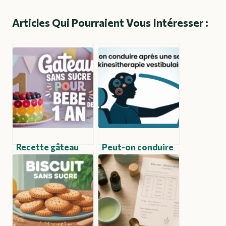
Articles Qui Pourraient Vous Intéresser :
Recette gâteau
Peut-on conduire
bébé 1 an sans
après une séance
sucre : inspirations
de kiné
et astuces pour un
vestibulaire ?
anniversaire tout
Conseils et
en douceur
précautions à
connaître