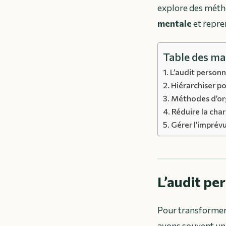
explore des métho
mentale
et repre
Table des ma
L’audit personne
Hiérarchiser po
Méthodes d’or
Réduire la char
Gérer l’imprév
L’audit per
Pour transformer 
avons souvent un