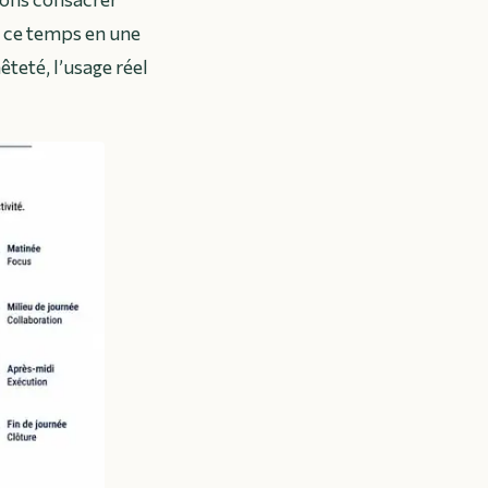
t ce temps en une
teté, l’usage réel