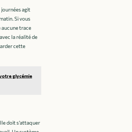
 journées agit
matin. Si vous
e aucune trace
avec la réalité de
arder cette
 votre glycémie
le doit s’attaquer
ravail. Un système