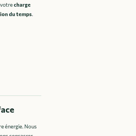
 votre
charge
ion du temps
.
face
re énergie. Nous
sons consacrer