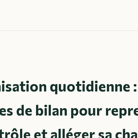
sation quotidienne :
es de bilan pour repr
trôle et alléger sa ch