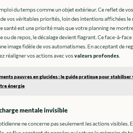
ploi du temps comme un objet extérieur. Ce reflet de vos
 vos véritables priorités, loin des intentions affichées le 
e santé est une priorité mais que votre planning ne montr
e ou de repos, le décalage devient flagrant. Ce face-à-face 
une image fidèle de vos automatismes. En acceptant de reg
z réaligner vos actions avec vos
valeurs profondes
.
ments pauvres en glucides : le guide pratique pour stabiliser
tre énergie
 charge mentale invisible
otidienne ne concerne pas seulement les actions visibles. El
le, ce flux constant de pensées qui sature la mémoire de t