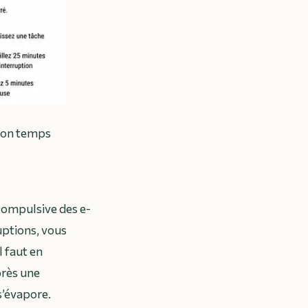
 son temps
compulsive des e-
uptions, vous
l faut en
rès une
 s’évapore.