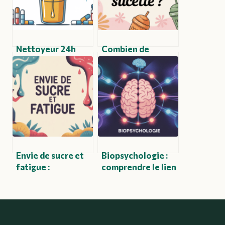
Nettoyeur 24h
Combien de
drogue urine :
calories dans une
mythe ou réalité
sucette et ce qu’il
pour le dépistage ?
faut savoir
Envie de sucre et
Biopsychologie :
fatigue :
comprendre le lien
comprendre le lien
entre cerveau,
et les solutions
émotions et
efficaces
comportements