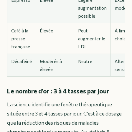
augmentation
modérat
possible
Café à la
Élevée
Peut
À limiter
presse
augmenter le
cholesté
française
LDL
Décaféiné
Modérée à
Neutre
Alternat
élevée
sensible
Le nombre d’or : 3 à 4 tasses par jour
La science identifie une fenêtre thérapeutique
située entre 3 et 4 tasses par jour. C’est à ce dosage
que la réduction des risques de maladies
chroniques est la plus marquée. Au-delà de 5