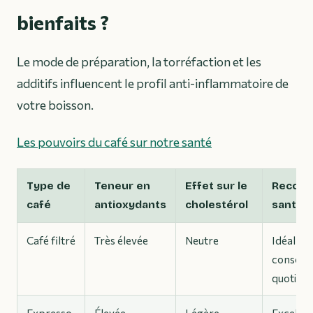
bienfaits ?
Le mode de préparation, la torréfaction et les
additifs influencent le profil anti-inflammatoire de
votre boisson.
Les pouvoirs du café sur notre santé
Type de
Teneur en
Effet sur le
Recom
café
antioxydants
cholestérol
santé
Café filtré
Très élevée
Neutre
Idéal po
consom
quotidie
Expresso
Élevée
Légère
Excellen