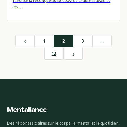
favorise la reconquête. Découvrez la durée idéale et
les…
‹
1
2
3
…
12
›
Mentaliance
Des réponses claires sur le corps, le mental et le quotidien.