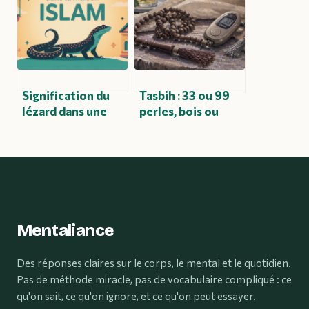
complet
Signification du
Tasbih : 33 ou 99
lézard dans une
perles, bois ou
maison en islam :
digital, comment
comment
choisir le
l’interpréter
compagnon idéal
pour votre dhikr ?
Mentaliance
Des réponses claires sur le corps, le mental et le quotidien.
Pas de méthode miracle, pas de vocabulaire compliqué : ce
qu'on sait, ce qu'on ignore, et ce qu'on peut essayer.