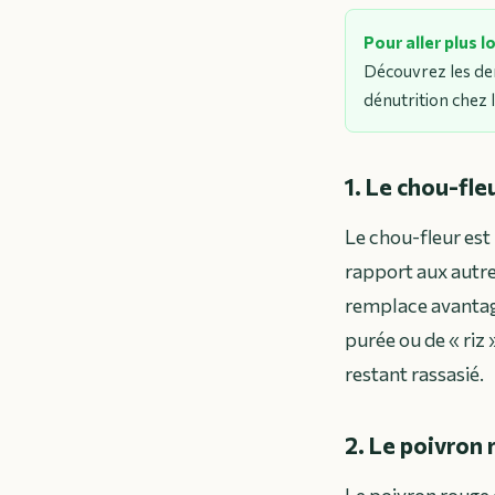
Pour aller plus l
Découvrez les der
dénutrition chez l
1. Le chou-fleu
Le chou-fleur est
rapport aux autres
remplace avantag
purée ou de « riz 
restant rassasié.
2. Le poivron
Le poivron rouge 