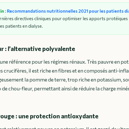
oin
:
Recommandations nutritionnelles 2021 pour les patients di
nières directives cliniques pour optimiser les apports protéiques 
es patients en dialyse.
r : l’alternative polyvalente
 une référence pour les régimes rénaux. Très pauvre en po
 crucifères, il est riche en fibres et en composés anti-infl
eusement la pomme de terre, trop riche en potassium, so
» de chou-fleur, permettant ainsi de réduire la charge miné
 rouge : une protection antioxydante
est relativement pauvre en potassium. Il est gorgé de vitam