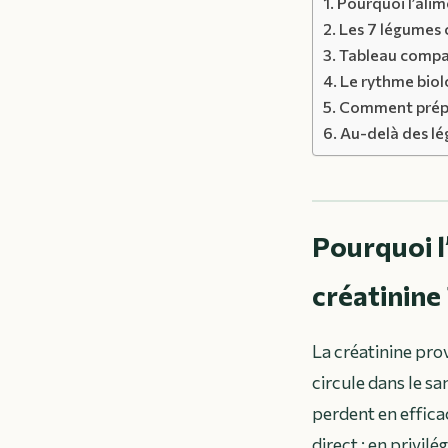
Pourquoi l’alim
Les 7 légumes c
Tableau compar
Le rythme biolo
Comment prépar
Au-delà des lég
Pourquoi l
créatinine 
La créatinine prov
circule dans le sa
perdent en effica
direct : en privil