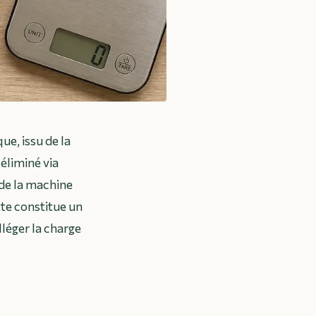
ue, issu de la
 éliminé via
 de la machine
tte constitue un
léger la charge