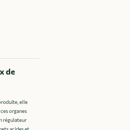
ux de
roduite, elle
e ces organes
n régulateur
hets acides et