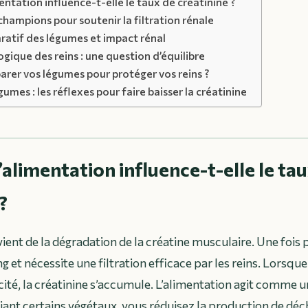
entation influence-t-elle le taux de créatinine ?
hampions pour soutenir la filtration rénale
atif des légumes et impact rénal
gique des reins : une question d’équilibre
er vos légumes pour protéger vos reins ?
umes : les réflexes pour faire baisser la créatinine
’alimentation influence-t-elle le ta
?
ient de la dégradation de la créatine musculaire. Une fois p
ng et nécessite une filtration efficace par les reins. Lorsqu
cité, la créatinine s’accumule. L’alimentation agit comme u
égiant certains végétaux, vous réduisez la production de déc