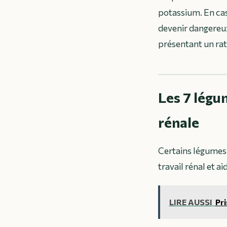
potassium. En cas 
devenir dangereux
présentant un rat
Les 7 légu
rénale
Certains légumes 
travail rénal et ai
LIRE AUSSI
Pri