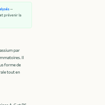
alysés
—
et prévenir la
tassium par
ammatoires. Il
us forme de
rale tout en
ines A, C et B6,