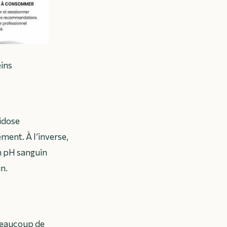
eins
idose
ment. À l’inverse,
un pH sanguin
in.
 beaucoup de