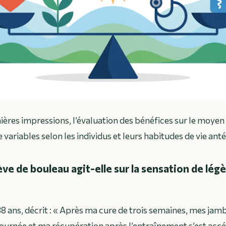
ères impressions, l’évaluation des bénéfices sur le moyen
 variables selon les individus et leurs habitudes de vie anté
e de bouleau agit-elle sur la sensation de lég
38 ans, décrit :
« Après ma cure de trois semaines, mes jam
 journée et ma récupération après l’entraînement s’est accé