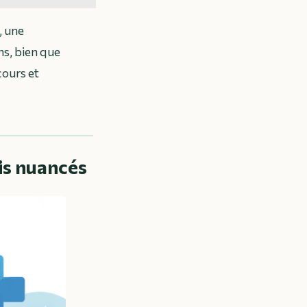
, une
s, bien que
cours et
tis nuancés