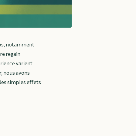
emps, notamment
re regain
érience varient
r, nous avons
 des simples effets