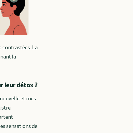
s contrastées. La
rnant la
r leur détox ?
e nouvelle et mes
lustre
ortent
des sensations de