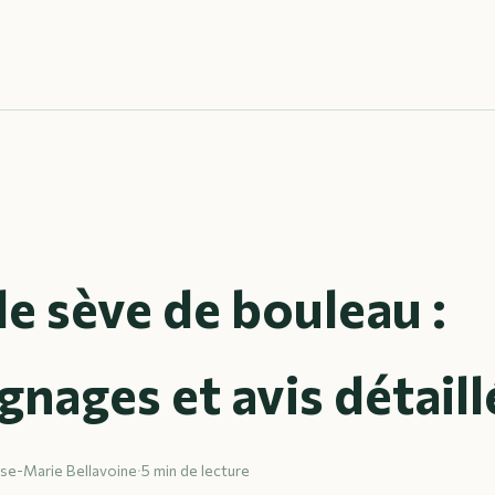
e sève de bouleau :
nages et avis détaill
ise-Marie Bellavoine
·
5 min de lecture