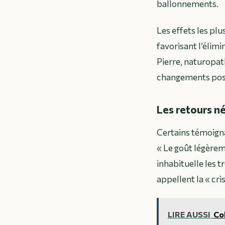
ballonnements.
Les effets les pl
favorisant l’élim
Pierre, naturopat
changements posi
Les retours né
Certains témoigna
« Le goût légèreme
inhabituelle les t
appellent la « cri
LIRE AUSSI
Col