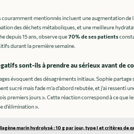
us couramment mentionnés incluent une augmentation de la
ination des déchets métaboliques, et une meilleure hydratat
he depuis 15 ans, observe que
70% de ses patients
consta
tifs durant la première semaine.
gatifs sont-ils à prendre au sérieux avant de 
ges évoquent des désagréments initiaux. Sophie partage s
nt sucré mais fade m’a d’abord rebutée, et j’ai ressenti un
rois premiers jours »
. Cette réaction correspond à ce que le
se d’élimination ».
lagène marin hydrolysé : 10 g par jour, type I et critères de q