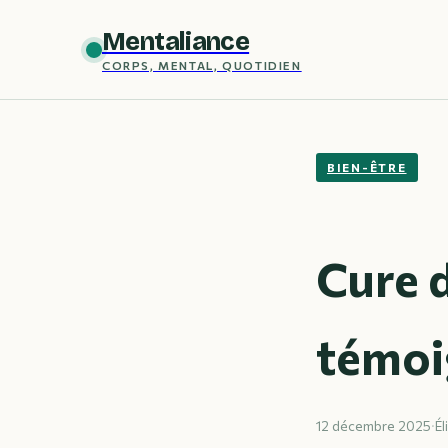
Mentaliance
CORPS, MENTAL, QUOTIDIEN
BIEN-ÊTRE
Cure d
témoig
12 décembre 2025
·
Él