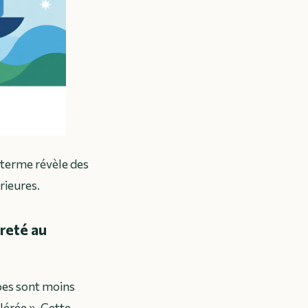
 terme révèle des
rieures.
èreté au
bes sont moins
lérée »
. Cette