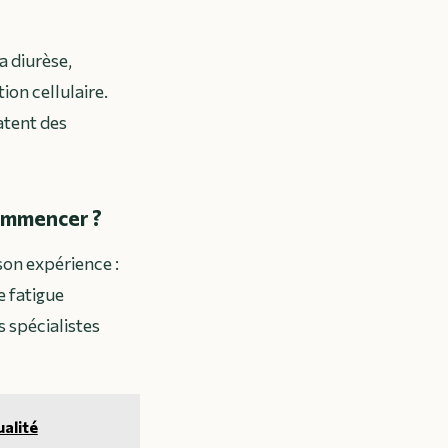
 diurèse,
ion cellulaire.
tent des
commencer ?
on expérience :
e fatigue
s spécialistes
ualité