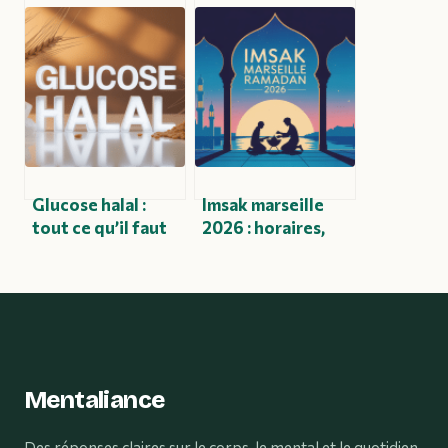
tout ce que vous
halal : ce qu’il faut
devez savoir pour
vraiment savoir
consommer en
avant de
toute confiance
consommer
Glucose halal :
Imsak marseille
tout ce qu’il faut
2026 : horaires,
savoir pour faire le
calendrier
bon choix
complet et
conseils pratiques
Mentaliance
Des réponses claires sur le corps, le mental et le quotidien.