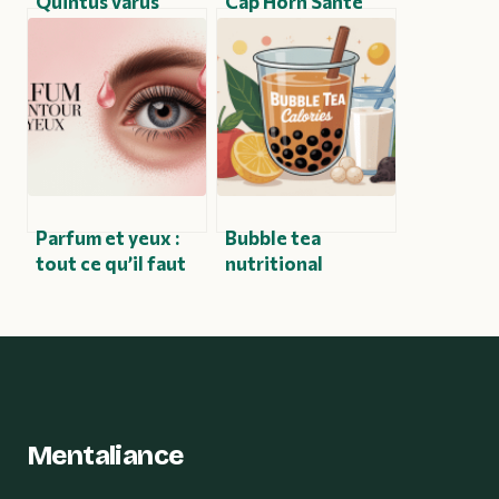
Quintus varus
Cap Horn Santé
traitement
Radiologie
naturel : solutions
Pelleport :
efficaces et
services,
conseils bien-être
expertises et
rendez-vous
Parfum et yeux :
Bubble tea
tout ce qu’il faut
nutritional
savoir pour éviter
information : ce
les risques
qu’il faut vraiment
savoir
Mentaliance