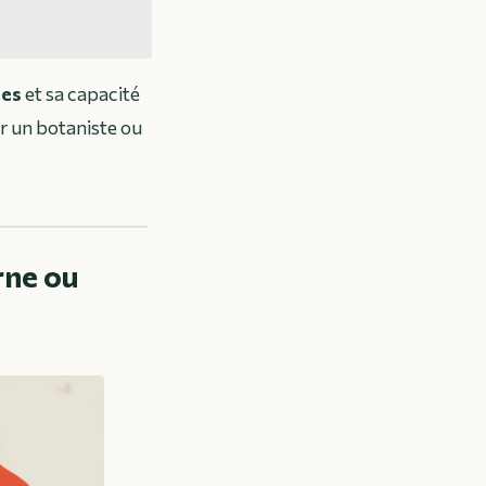
ses
et sa capacité
r un botaniste ou
rne ou