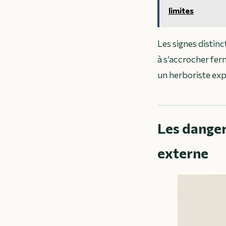
limites
Les signes distinc
à s’accrocher fer
un herboriste expé
Les danger
externe