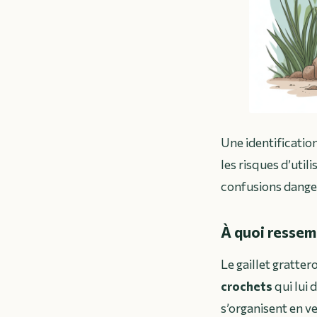
Une identification
les risques d’uti
confusions danger
À quoi ressemb
Le gaillet gratter
crochets
qui lui 
s’organisent en ve