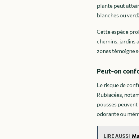
plante peut attei
blanches ou verdâ
Cette espèce prol
chemins, jardins 
zones témoigne so
Peut-on confo
Le risque de confu
Rubiacées, notamm
pousses peuvent 
odorante ou même 
LIRE AUSSI
Mus