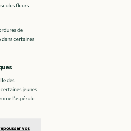
scules fleurs
ordures de
e dans certaines
iques
lle des
 certaines jeunes
omme l’aspérule
 repousser vos