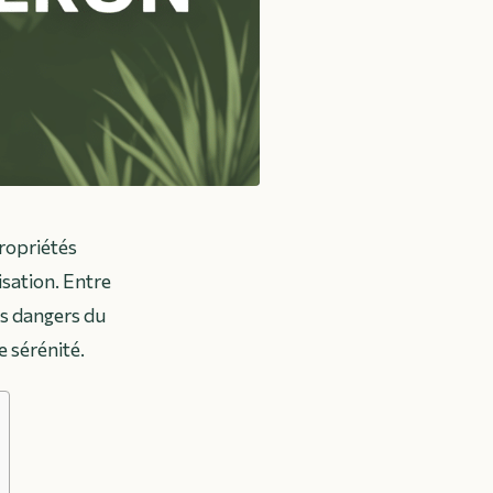
propriétés
isation. Entre
es dangers du
e sérénité.