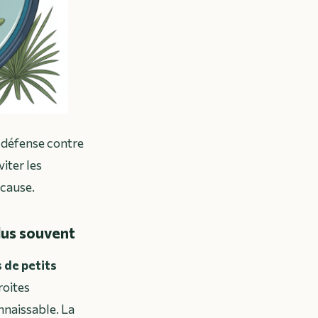
e défense contre
iter les
 cause.
plus souvent
 de petits
roites
onnaissable. La