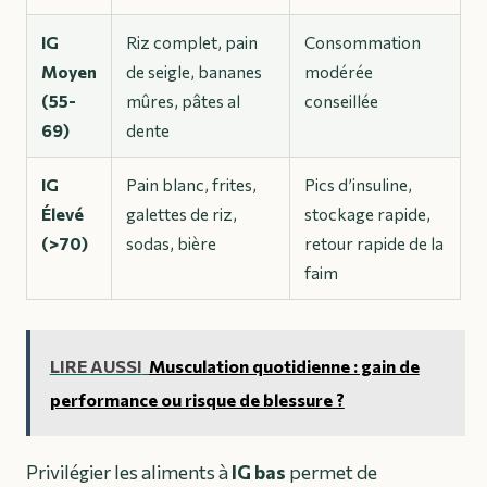
IG
Riz complet, pain
Consommation
Moyen
de seigle, bananes
modérée
(55-
mûres, pâtes al
conseillée
69)
dente
IG
Pain blanc, frites,
Pics d’insuline,
Élevé
galettes de riz,
stockage rapide,
(>70)
sodas, bière
retour rapide de la
faim
LIRE AUSSI
Musculation quotidienne : gain de
performance ou risque de blessure ?
Privilégier les aliments à
IG bas
permet de