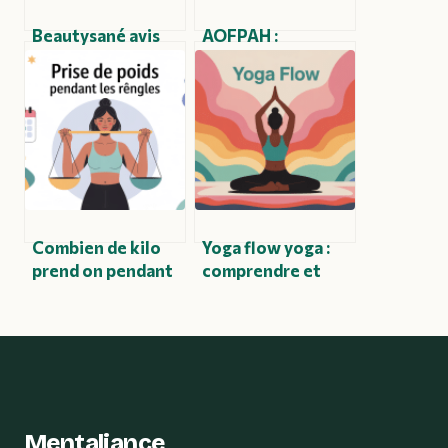
Beautysané avis
AOFPAH :
négatifs : ce que
comprendre ce
disent vraiment
que recouvre ce
les utilisateurs
sigle, ses enjeux et
ses applications
Combien de kilo
Yoga flow yoga :
prend on pendant
comprendre et
les règles :
pratiquer un
comprendre et
enchaînement
agir
fluide et moderne
Mentaliance