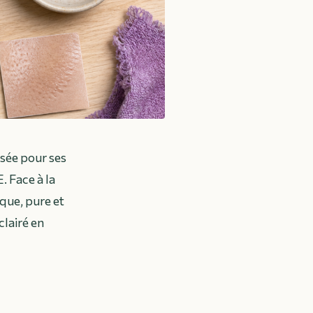
isée pour ses
. Face à la
ique, pure et
clairé en