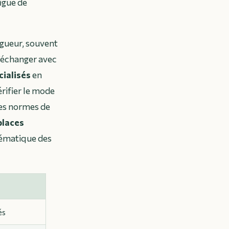
figue de
gueur, souvent
d’échanger avec
cialisés
en
rifier le mode
des normes de
laces
stématique des
és