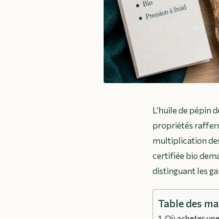
L’huile de pépin d
propriétés raffer
multiplication des
certifiée bio dema
distinguant les g
Table des ma
Où acheter une 