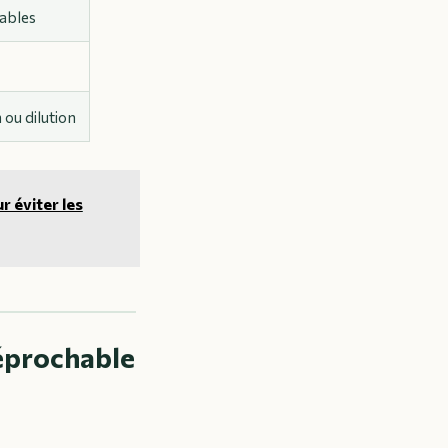
iables
ou dilution
r éviter les
réprochable