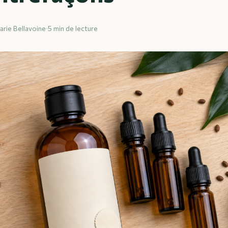
arie Bellavoine
·
5 min de lecture