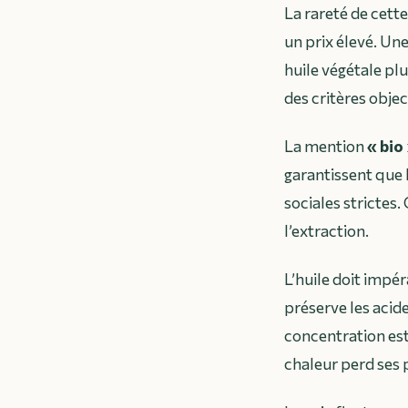
La rareté de cette 
un prix élevé. Un
huile végétale pl
des critères objec
La mention
« bio
garantissent que 
sociales strictes
l’extraction.
L’huile doit impé
préserve les acid
concentration est 
chaleur perd ses p