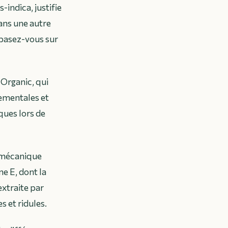
s-indica
, justifie
ans une autre
 basez-vous sur
Organic
, qui
ementales et
ques lors de
 mécanique
e E, dont la
extraite par
s et ridules.