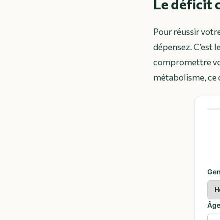
Le déficit 
Pour réussir votr
dépensez. C’est l
compromettre votr
métabolisme, ce qu
Gen
Âg