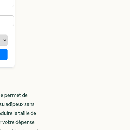
ce permet de
ssu adipeux sans
uire la taille de
er votre dépense