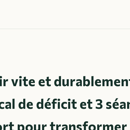
r vite et durablement
al de déficit et 3 sé
ort pour transformer