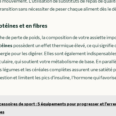
e mouvement. L’utilisation de substituts de repas de qual
transition sans nécessiter de peser chaque aliment dès le d
otéines et en fibres
 de perte de poids, la composition de votre assiette impo
téines
possèdent un effet thermique élevé, ce qui signifie
ergie pour les digérer. Elles sont également indispensable
laire, qui soutient votre métabolisme de base. En parallè
s légumes et les céréales complètes assurent une satiété p
gestion et limitent les pics d’insuline, l’hormone qui favoris
essoires de sport : 5 équipements pour progresser et l'erre
ces