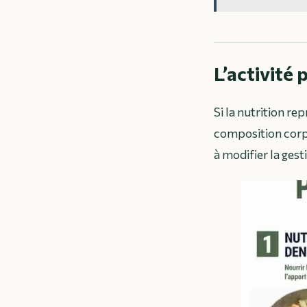
L’activité
Si la nutrition re
composition corpo
à modifier la gest