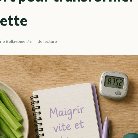
uette
rie Bellavoine
·
7 min de lecture