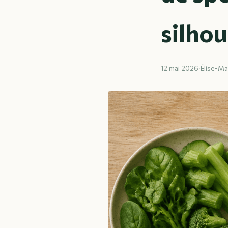
silho
12 mai 2026
·
Élise-Ma