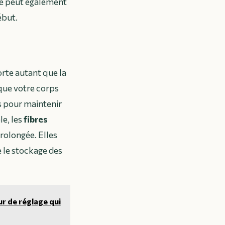
ité peut également
ébut.
rte autant que la
 que votre corps
s pour maintenir
le, les
fibres
rolongée. Elles
e le stockage des
ur de réglage qui