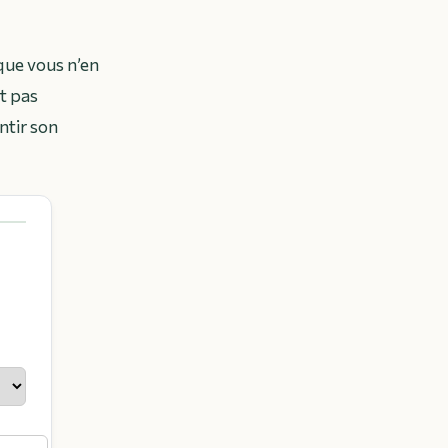
que vous n’en
it pas
ntir son