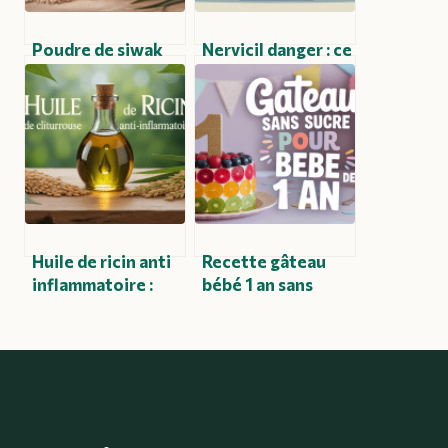
Poudre de siwak
Nervicil danger : ce
pour une hygiène
que vous devez
bucco-dentaire
absolument savoir
naturelle et
efficace
Huile de ricin anti
Recette gâteau
inflammatoire :
bébé 1 an sans
agir naturellement
sucre : inspirations
contre
et astuces pour un
l’inflammation
anniversaire tout
en douceur