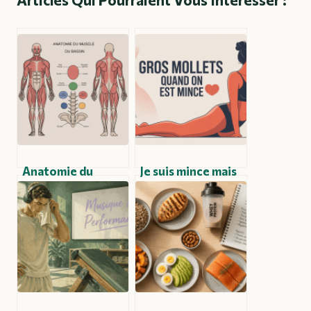
Anatomie du
Je suis mince mais
muscle du bassin :
j’ai des gros
comprendre son
mollets : causes,
rôle et ses zones
solutions et
clés
conseils concrets