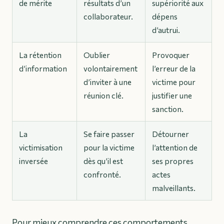
de mérite
résultats d’un
supériorité aux
collaborateur.
dépens
d’autrui.
La rétention
Oublier
Provoquer
d’information
volontairement
l’erreur de la
d’inviter à une
victime pour
réunion clé.
justifier une
sanction.
La
Se faire passer
Détourner
victimisation
pour la victime
l’attention de
inversée
dès qu’il est
ses propres
confronté.
actes
malveillants.
Pour mieux comprendre ces comportements,