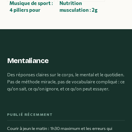
Musique de sport :
Nutrition
4 piliers pour
musculation : 2g
booster vos
de protéines par
performances et
kilo et 3 piliers
repousser vos
pour bâtir du
limites
muscle
Mentaliance
Des réponses claires sur le corps, le mental et le quotidien.
Pas de méthode miracle, pas de vocabulaire compliqué : ce
qu'on sait, ce qu'on ignore, et ce qu'on peut essayer.
PUBLIÉ RÉCEMMENT
Courir à jeun le matin : 1h30 maximum et les erreurs qui