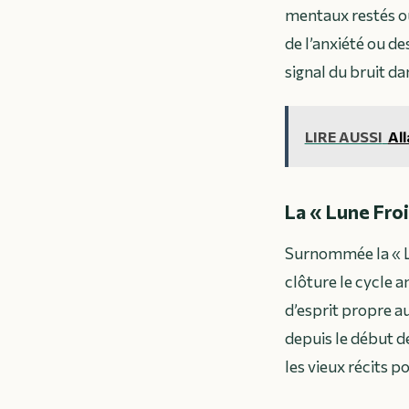
mentaux restés ou
de l’anxiété ou de
signal du bruit d
LIRE AUSSI
All
La « Lune Froi
Surnommée la « Lu
clôture le cycle a
d’esprit propre a
depuis le début d
les vieux récits p