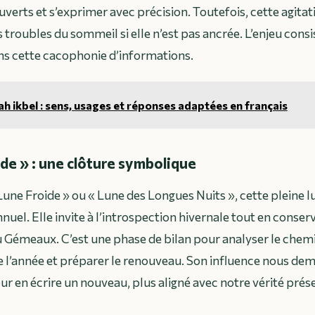
verts et s’exprimer avec précision. Toutefois, cette agita
s troubles du sommeil si elle n’est pas ancrée. L’enjeu consis
ans cette cacophonie d’informations.
ah ikbel : sens, usages et réponses adaptées en français
de » : une clôture symbolique
ne Froide » ou « Lune des Longues Nuits », cette pleine 
nnuel. Elle invite à l’introspection hivernale tout en conserv
u Gémeaux. C’est une phase de bilan pour analyser le che
e l’année et préparer le renouveau. Son influence nous de
our en écrire un nouveau, plus aligné avec notre vérité prés