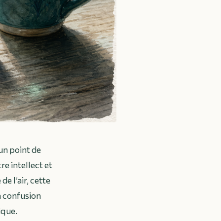
un point de
re intellect et
e l’air, cette
a confusion
ique.