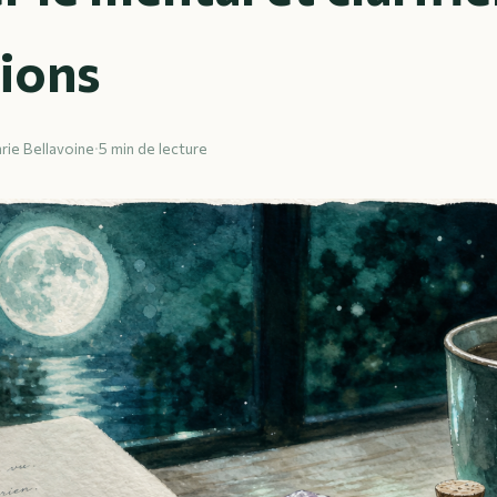
tions
rie Bellavoine
·
5 min de lecture