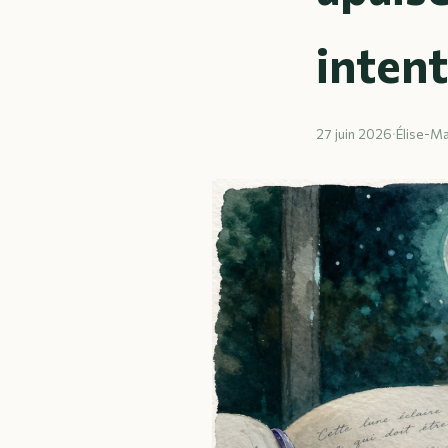
inten
27 juin 2026
·
Élise-Ma