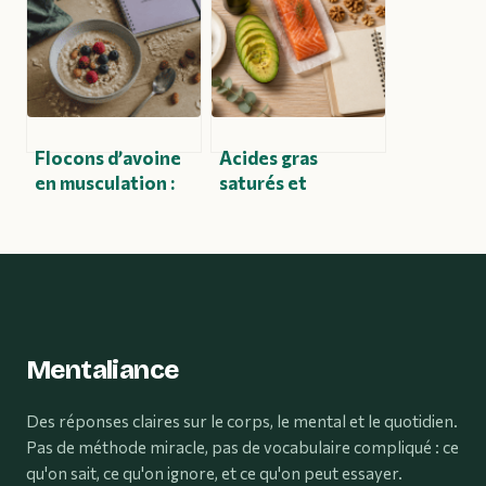
potentiel et ses
reprendre le
risques
contrôle de sa
santé
Flocons d’avoine
Acides gras
en musculation :
saturés et
pourquoi votre
insaturés : 4
méthode de
réflexes pour
cuisson sabote
équilibrer vos
votre index
apports sans
glycémique
renoncer au plaisir
Mentaliance
Des réponses claires sur le corps, le mental et le quotidien.
Pas de méthode miracle, pas de vocabulaire compliqué : ce
qu'on sait, ce qu'on ignore, et ce qu'on peut essayer.