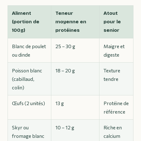
Aliment
Teneur
Atout
(portion de
moyenne en
pour le
100g)
protéines
senior
Blanc de poulet
25 – 30 g
Maigre et
ou dinde
digeste
Poisson blanc
18 – 20 g
Texture
(cabillaud,
tendre
colin)
Œufs (2 unités)
13 g
Protéine de
référence
Skyr ou
10 – 12 g
Riche en
fromage blanc
calcium