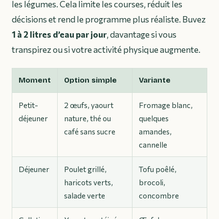
les légumes. Cela limite les courses, réduit les
décisions et rend le programme plus réaliste. Buvez
1 à 2 litres d’eau par jour
, davantage si vous
transpirez ou si votre activité physique augmente.
Moment
Option simple
Variante
Petit-
2 œufs, yaourt
Fromage blanc,
déjeuner
nature, thé ou
quelques
café sans sucre
amandes,
cannelle
Déjeuner
Poulet grillé,
Tofu poêlé,
haricots verts,
brocoli,
salade verte
concombre