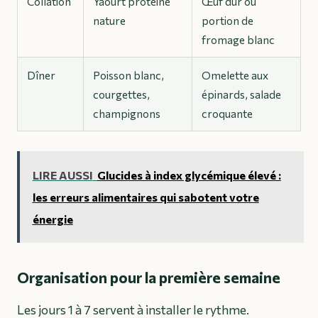
Collation
Yaourt protéiné
Œuf dur ou
nature
portion de
fromage blanc
Dîner
Poisson blanc,
Omelette aux
courgettes,
épinards, salade
champignons
croquante
LIRE AUSSI
Glucides à index glycémique élevé :
les erreurs alimentaires qui sabotent votre
énergie
Organisation pour la première semaine
Les jours 1 à 7 servent à installer le rythme.