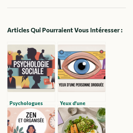
Articles Qui Pourraient Vous Intéresser :
Psychologues
Yeux d’une
sociaux : rôle,
personne droguée
méthodes et
: signes visibles,
enjeux
risques et
contemporains
réactions à avoir