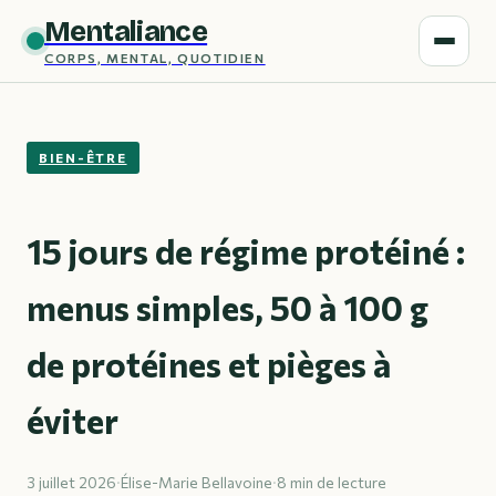
Mentaliance
CORPS, MENTAL, QUOTIDIEN
BIEN-ÊTRE
15 jours de régime protéiné :
menus simples, 50 à 100 g
de protéines et pièges à
éviter
3 juillet 2026
·
Élise-Marie Bellavoine
·
8 min de lecture