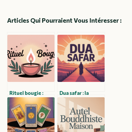
Articles Qui Pourraient Vous Intéresser :
Rituel bougie :
Dua safar : la
comment utiliser
prière du voyage
les bougies pour
en islam et
un rituel puissant
comment bien
et aligné
l’accomplir