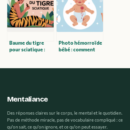
d’emploi,
pour mieux vivre
efficacité et
conseils
Baume du tigre
Photo hémorroïde
pour sciatique :
bébé : comment
utilisation,
réagir et
efficacité et
reconnaître les
précautions
signes inquiétants
Mentaliance
Des réponses claires sur le corps, le mental et le quotidien.
Pas de méthode miracle, pas de vocabulaire compliqué : ce
qu'on sait, ce qu'on ignore, et ce qu'on peut essayer.