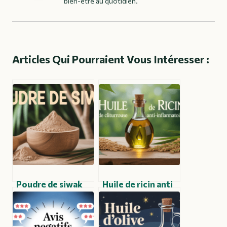
bien-être au quotidien.
Articles Qui Pourraient Vous Intéresser :
Poudre de siwak
Huile de ricin anti
pour une hygiène
inflammatoire :
bucco-dentaire
agir naturellement
naturelle et
contre