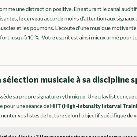
omme une distraction positive. En saturant le canal auditif
santes, le cerveau accorde moins d’attention aux signaux 
uscles et les poumons. L’écoute d’une musique motivante 
ffort jusqu’à 10 %. Votre esprit est ainsi mieux armé pour t
 sélection musicale à sa discipline 
sède sa propre signature rythmique. Une playlist conçue 
e pour une séance de
HIIT (High-Intensity Interval Train
enter vos listes de lecture selon l’objectif spécifique de 
atinine élevée : 7 légumes protecteurs pour préserver vos r