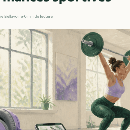
ie Bellavoine
·
6 min de lecture