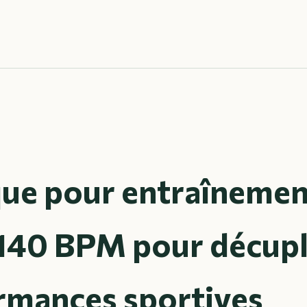
ue pour entraînement
 140 BPM pour décupl
rmances sportives