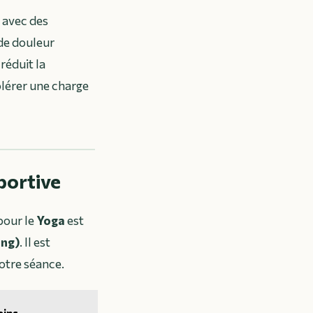
 avec des
de douleur
réduit la
olérer une charge
sportive
pour le
Yoga
est
ing)
. Il est
votre séance.
eins