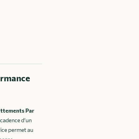
formance
ttements Par
a cadence d’un
rice permet au