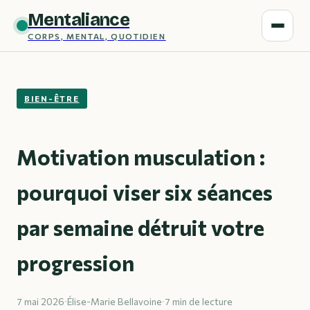
Mentaliance
CORPS, MENTAL, QUOTIDIEN
BIEN-ÊTRE
Motivation musculation :
pourquoi viser six séances
par semaine détruit votre
progression
7 mai 2026
·
Élise-Marie Bellavoine
·
7 min de lecture