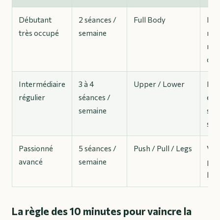
Débutant
2 séances /
Full Body
Fai
très occupé
semaine
rés
rap
déb
Intermédiaire
3 à 4
Upper / Lower
Bon
régulier
séances /
entr
semaine
soci
spo
Passionné
5 séances /
Push / Pull / Legs
Vol
avancé
semaine
pou
l’h
La règle des 10 minutes pour vaincre la