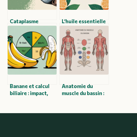
Cataplasme
L’huile essentielle
d’argile verte pour
d’orange : usages,
tendinite : mode
bienfaits et
d’emploi,
précautions pour
efficacité et
une utilisation
conseils
éclairée
Banane et calcul
Anatomie du
biliaire : impact,
muscle du bassin :
risques et conseils
comprendre son
pour mieux vivre
rôle et ses zones
clés