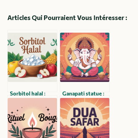
Articles Qui Pourraient Vous Intéresser :
Sorbitol halal :
Ganapati statue :
tout ce que vous
significations,
devez savoir pour
styles et guide
consommer en
d’achat complet
toute confiance