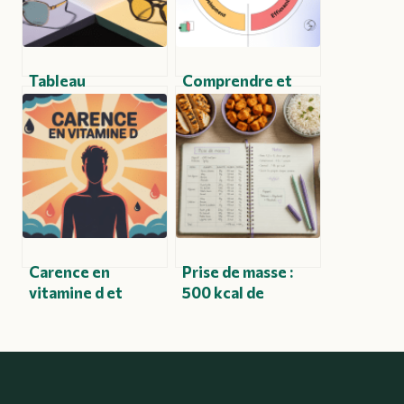
Tableau
Comprendre et
comparatif des
utiliser m.k.d.e :
verres progressifs
tout ce qu’il faut
Essilor : comment
savoir
bien choisir
Carence en
Prise de masse :
vitamine d et
500 kcal de
stress :
surplus et 2g de
comprendre le lien
protéines pour
et agir
transformer votre
physique