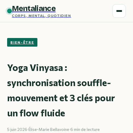
Mentaliance
CORPS, MENTAL, QUOTIDIEN
BIEN-ÊTRE
Yoga Vinyasa :
synchronisation souffle-
mouvement et 3 clés pour
un flow fluide
5 juin 2026
·
Élise-Marie Bellavoine
·
6 min de lecture