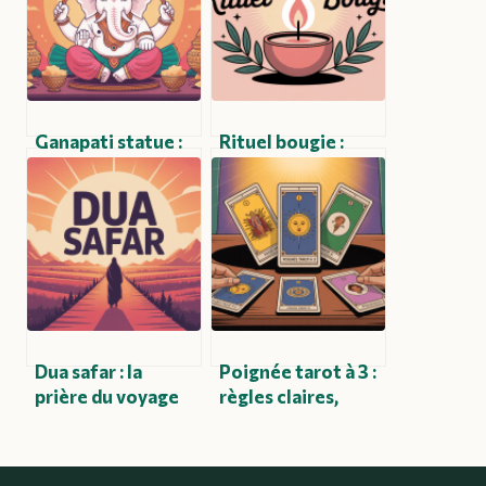
Ganapati statue :
Rituel bougie :
significations,
comment utiliser
styles et guide
les bougies pour
d’achat complet
un rituel puissant
et aligné
Dua safar : la
Poignée tarot à 3 :
prière du voyage
règles claires,
en islam et
tirages utiles et
comment bien
interprétations
l’accomplir