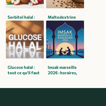
Sorbitol halal :
Maltodextrine
tout ce que vous
halal : ce qu’il faut
devez savoir pour
vraiment savoir
consommer en
avant de
toute confiance
consommer
Glucose halal :
Imsak marseille
tout ce qu’il faut
2026 : horaires,
savoir pour faire le
calendrier
bon choix
complet et
conseils pratiques