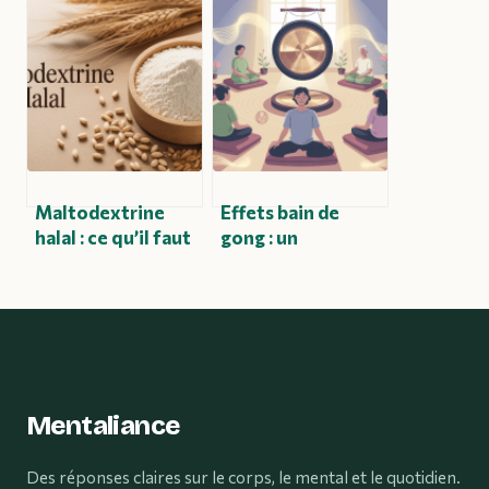
qu’il faut savoir
tout ce que vous
sur ce fameux
devez savoir pour
additif alimentaire
consommer en
toute confiance
Maltodextrine
Effets bain de
halal : ce qu’il faut
gong : un
vraiment savoir
nettoyage
avant de
holistique
consommer
profond
Mentaliance
Des réponses claires sur le corps, le mental et le quotidien.