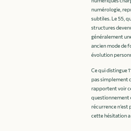
numériques charg
numérologie, repré
subtiles. Le 55, q
structures devenu
généralement une
ancien mode de f
évolution personn
Ce qui distingue 1
pas simplement d
rapportent voir ce
questionnement ou
récurrence n’est 
cette hésitation a