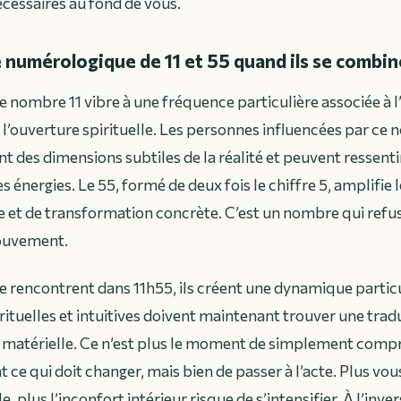
cessaires au fond de vous.
 numérologique de 11 et 55 quand ils se combi
e nombre 11 vibre à une fréquence particulière associée à l
 à l’ouverture spirituelle. Les personnes influencées par ce
t des dimensions subtiles de la réalité et peuvent ressent
 énergies. Le 55, formé de deux fois le chiffre 5, amplifie 
re et de transformation concrète. C’est un nombre qui refus
ouvement.
se rencontrent dans 11h55, ils créent une dynamique particul
rituelles et intuitives doivent maintenant trouver une trad
é matérielle. Ce n’est plus le moment de simplement comp
 ce qui doit changer, mais bien de passer à l’acte. Plus vous
e, plus l’inconfort intérieur risque de s’intensifier. À l’inve