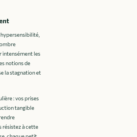
nent
’hypersensibilité,
 nombre
ir intensément les
les notions de
e la stagnation et
ière : vos prises
uction tangible
rendre
 résistez à cette
rse, chaque petit