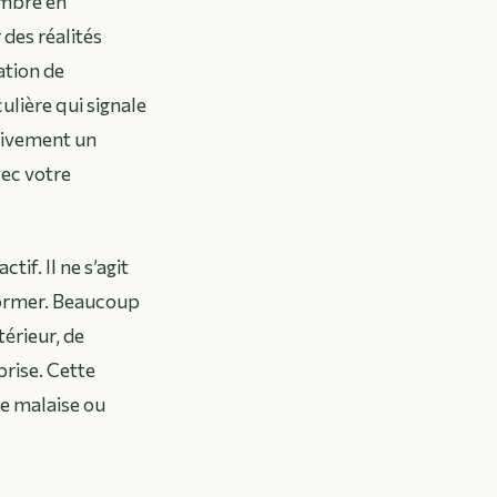
ombre en
 des réalités
ration de
lière qui signale
sivement un
ec votre
tif. Il ne s’agit
former. Beaucoup
térieur, de
prise. Cette
ce malaise ou