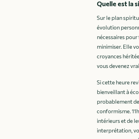
Quelle est la 
Sur le plan spirit
évolution personn
nécessaires pour 
minimiser. Elle v
croyances hérité
vous devenez vra
Si cette heure r
bienveillant à éc
probablement dep
conformisme. 11h
intérieurs et de l
interprétation, 