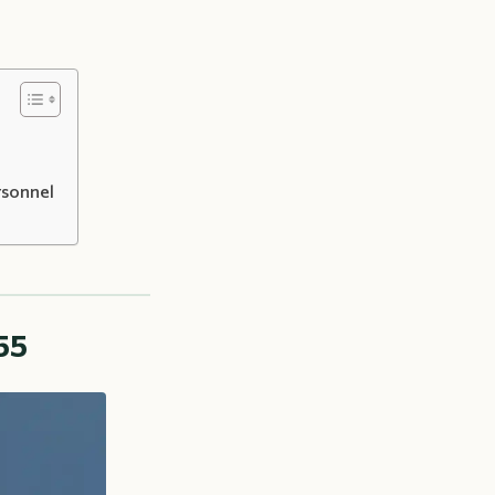
rsonnel
55