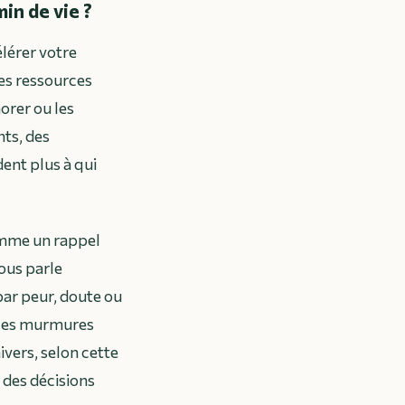
min de vie ?
élérer votre
les ressources
orer ou les
ts, des
ent plus à qui
omme un rappel
vous parle
ar peur, doute ou
 ces murmures
ivers, selon cette
 des décisions