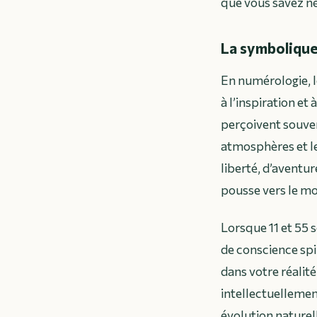
que vous savez né
La symbolique
En numérologie, l
à l’inspiration et
perçoivent souven
atmosphères et les
liberté, d’aventu
pousse vers le m
Lorsque 11 et 55 
de conscience spi
dans votre réalit
intellectuellement
évolution naturell