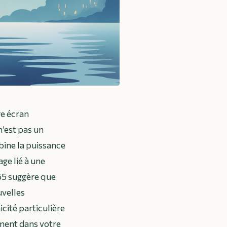
re écran
n’est pas un
bine la puissance
ge lié à une
h55 suggère que
uvelles
cité particulière
ement dans votre