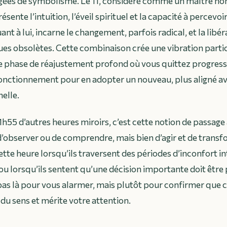
ées de symbolisme. Le 11, considéré comme un maître n
sente l’intuition, l’éveil spirituel et la capacité à percevoir
uant à lui, incarne le changement, parfois radical, et la libé
es obsolètes. Cette combinaison crée une vibration particu
 phase de réajustement profond où vous quittez progres
onctionnement pour en adopter un nouveau, plus aligné av
elle.
1h55 d’autres heures miroirs, c’est cette notion de passage ac
’observer ou de comprendre, mais bien d’agir et de trans
tte heure lorsqu’ils traversent des périodes d’inconfort in
 lorsqu’ils sentent qu’une décision importante doit être 
pas là pour vous alarmer, mais plutôt pour confirmer que 
 du sens et mérite votre attention.