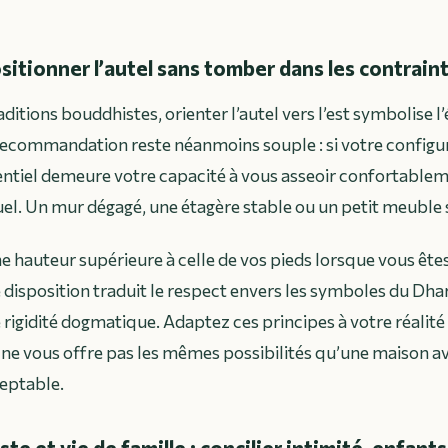
sitionner l’autel sans tomber dans les contraint
ditions bouddhistes, orienter l’autel vers l’est symbolise l’é
recommandation reste néanmoins souple : si votre configur
entiel demeure votre capacité à vous asseoir confortableme
uel. Un mur dégagé, une étagère stable ou un petit meuble 
ne hauteur supérieure à celle de vos pieds lorsque vous êtes
 disposition traduit le respect envers les symboles du Dh
rigidité dogmatique. Adaptez ces principes à votre réalité 
 ne vous offre pas les mêmes possibilités qu’une maison ave
eptable.
te et vie de famille : concilier intimité, enfant