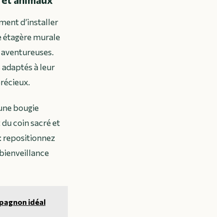
ent d’installer
e étagère murale
s aventureuses.
 adaptés à leur
précieux.
 une bougie
du coin sacré et
: repositionnez
a bienveillance
mpagnon idéal