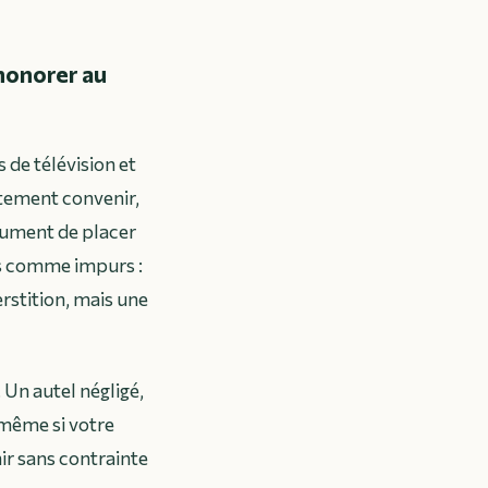
 honorer au
 de télévision et
itement convenir,
olument de placer
us comme impurs :
rstition, mais une
Un autel négligé,
même si votre
ir sans contrainte