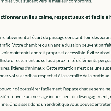
imples vous guident vers le meilleur compromis.
tionner un lieu calme, respectueux et facile à
n relativement à l’écart du passage constant, loin des écrans
 trafic. Votre chambre ou un angle du salon peuvent parfa
uvoir maintenir l’endroit propre et accessible. Évitez abs
dhiste directement au sol ou à proximité d’éléments perç
ures, litières d’animaux. Cette attention n’est pas une supe
ner votre esprit au respect et à la sacralité de la pratique.
ouvoir dépoussiérer facilement l’espace chaque semaine. 
ssière, envoie un message inconscient de désengagement, 
onne. Choisissez donc un endroit que vous pouvez entreten