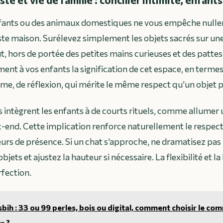
nfants ou des animaux domestiques ne vous empêche nullem
te maison. Surélevez simplement les objets sacrés sur un
, hors de portée des petites mains curieuses et des patte
nt à vos enfants la signification de cet espace, en termes
alme, de réflexion, qui mérite le même respect qu’un objet 
s intègrent les enfants à de courts rituels, comme allumer
end. Cette implication renforce naturellement le respect 
urs de présence. Si un chat s’approche, ne dramatisez pas 
bjets et ajustez la hauteur si nécessaire. La flexibilité et l
rfection.
bih : 33 ou 99 perles, bois ou digital, comment choisir le co
r ?