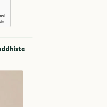
tuel
vie
ouddhiste