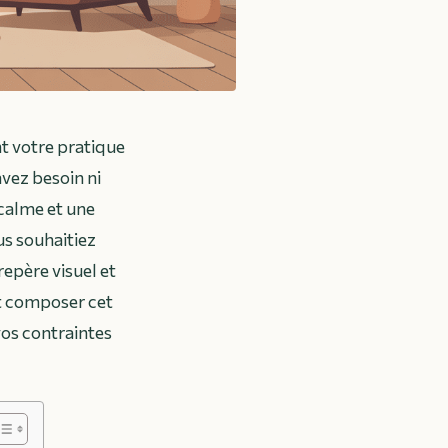
t votre pratique
avez besoin ni
 calme et une
us souhaitiez
repère visuel et
t composer cet
vos contraintes