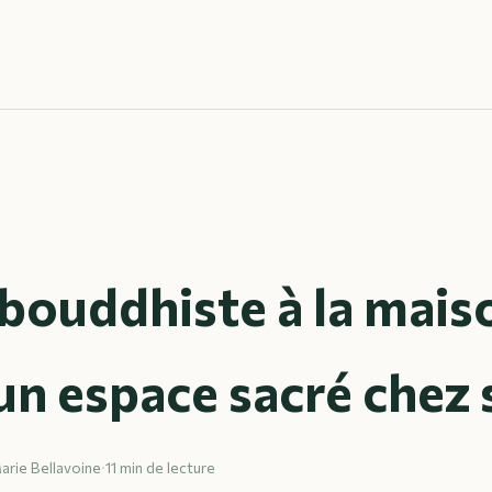
bouddhiste à la maiso
un espace sacré chez 
arie Bellavoine
·
11 min de lecture