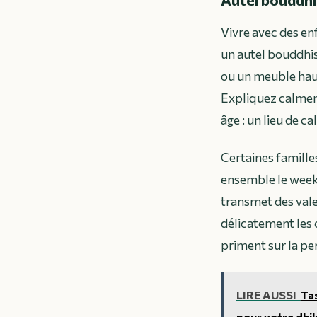
Vivre avec des e
un autel bouddhis
ou un meuble haut
Expliquez calmeme
âge : un lieu de c
Certaines famille
ensemble le week-
transmet des vale
délicatement les o
priment sur la pe
LIRE AUSSI
Tas
pour votre dhik