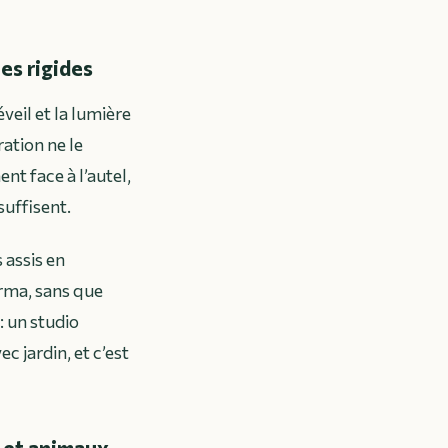
es rigides
veil et la lumière
ation ne le
nt face à l’autel,
suffisent.
 assis en
arma, sans que
: un studio
c jardin, et c’est
s et animaux