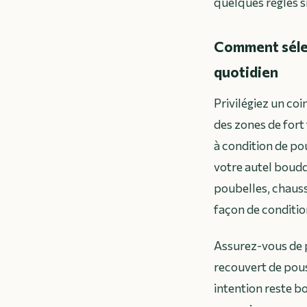
quelques règles s
Comment sélec
quotidien
Privilégiez un coi
des zones de fort
à condition de po
votre autel boud
poubelles, chauss
façon de condition
Assurez-vous de p
recouvert de pou
intention reste b