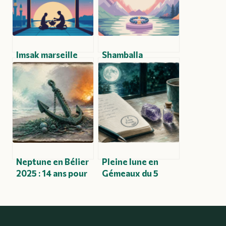
Imsak marseille
Shamballa
2026 : horaires,
signification : sens
calendrier
spirituel, origine
complet et
et usages
conseils pratiques
modernes
Neptune en Bélier
Pleine lune en
2025 : 14 ans pour
Gémeaux du 5
transformer nos
décembre 2025 : 3
idéaux en actions
rituels pour
concrètes
apaiser le mental
et clarifier vos