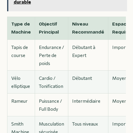
durable
Type de
Objectif
Niveau
Espace
Machine
Principal
Recommandé
Requis
Tapis de
Endurance /
Débutant à
Importan
course
Perte de
Expert
poids
Vélo
Cardio /
Débutant
Moyen
elliptique
Tonification
Rameur
Puissance /
Intermédiaire
Moyen
Full Body
Smith
Musculation
Tous niveaux
Importan
Machine
sécurisée