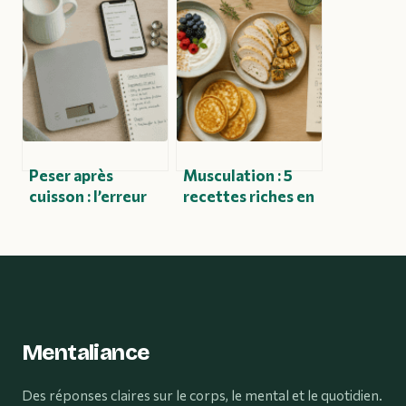
maison : ce qu’il
Verisure :
faut savoir avant
comment choisir
de se lancer
la meilleure alarme
pour votre
sécurité
Peser après
Musculation : 5
cuisson : l’erreur
recettes riches en
fatale qui fausse
protéines et la
votre calcul
règle des 2g/kg
calorique
pour optimiser
votre prise de
masse
Mentaliance
Des réponses claires sur le corps, le mental et le quotidien.