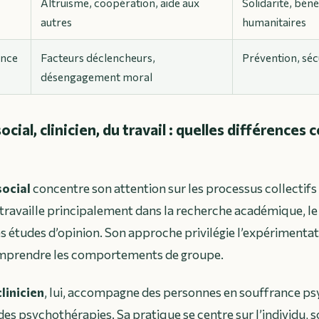
Altruisme, coopération, aide aux
Solidarité, béné
autres
humanitaires
ence
Facteurs déclencheurs,
Prévention, séc
désengagement moral
cial, clinicien, du travail : quelles différences 
ocial
concentre son attention sur les processus collectifs 
l travaille principalement dans la recherche académique, le
es études d’opinion. Son approche privilégie l’expérimentati
mprendre les comportements de groupe.
linicien
, lui, accompagne des personnes en souffrance ps
des psychothérapies. Sa pratique se centre sur l’individu, s