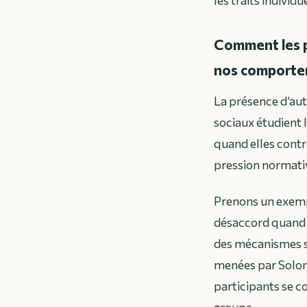
les traits individ
Comment les p
nos comporte
La présence d’au
sociaux étudient 
quand elles contre
pression normativ
Prenons un exempl
désaccord quand t
des mécanismes so
menées par Solom
participants se 