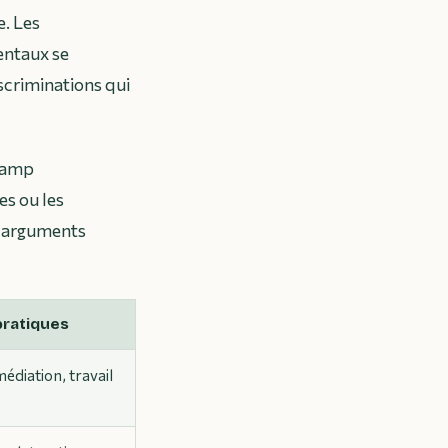
. Les
entaux se
iscriminations qui
hamp
es ou les
s arguments
pratiques
diation, travail