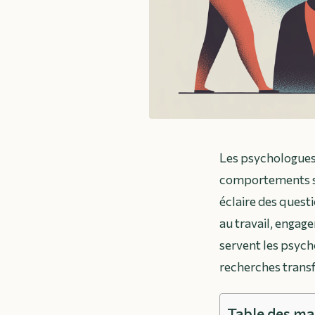
Les psychologues 
comportements son
éclaire des questi
au travail, engag
servent les psych
recherches transf
Table des ma