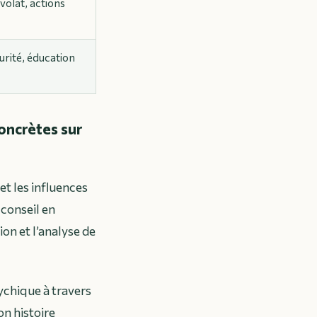
volat, actions
urité, éducation
concrètes sur
et les influences
 conseil en
on et l’analyse de
ychique à travers
on histoire