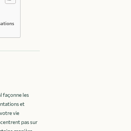
sations
l façonne les
entations et
votre vie
ncentrent pas sur