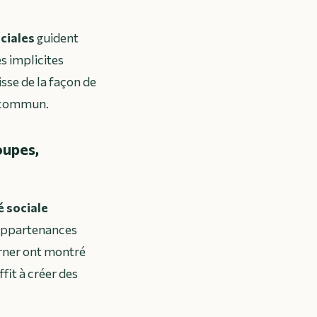
ciales
guident
s implicites
sse de la façon de
n commun.
oupes,
é sociale
 appartenances
urner ont montré
fit à créer des