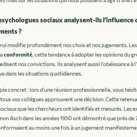
uels mais sur les situations qui nous poussent à agir d’une c
sychologues sociaux analysent-ils l’influence 
ments ?
trui modifie profondément nos choix et nos jugements. Le
la
conformité
, cette tendance à adopter les opinions du
disent nos convictions. Ils analysent aussi l’obéissance à l’
e dans les situations quotidiennes.
e concret : lors d’une réunion professionnelle, vous hési
ous vos collègues approuvent une décision. Cette retenue
ciaux que les chercheurs ont identifiés et mesurés. Les 
on Asch dans les années 1950 ont démontré que près de
conformaient au moins une fois à un jugement manifesteme