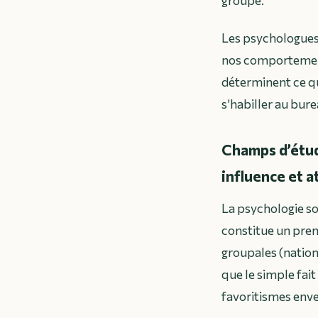
groupe.
Les psychologues
nos comportement
déterminent ce qu
s’habiller au bur
Champs d’étude
influence et a
La psychologie soc
constitue un prem
groupales (nation
que le simple fait
favoritismes env