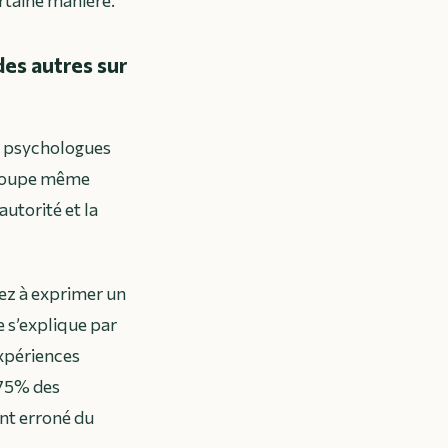
ertaine manière.
des autres sur
s psychologues
 groupe même
autorité et la
tez à exprimer un
 s’explique par
expériences
 75% des
nt erroné du