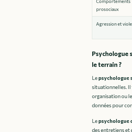
Comportements
prosociaux
Agression et viol
Psychologue so
le terrain ?
Le
psychologue s
situationnelles. I
organisation ou l
données pour co
Le
psychologue c
des entretiens et 