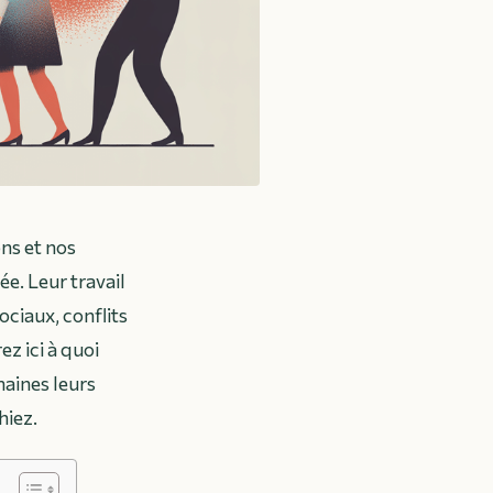
ns et nos
e. Leur travail
ociaux, conflits
z ici à quoi
maines leurs
hiez.