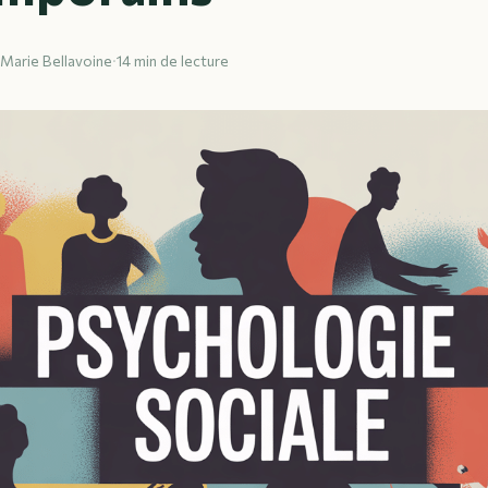
-Marie Bellavoine
·
14 min de lecture