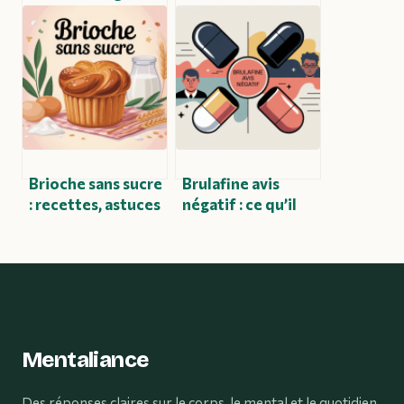
que vous devez
l’eau alcaline à
absolument savoir
connaître
absolument
Brioche sans sucre
Brulafine avis
: recettes, astuces
négatif : ce qu’il
et erreurs à éviter
faut vraiment
savoir avant
d’acheter
Mentaliance
Des réponses claires sur le corps, le mental et le quotidien.