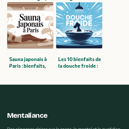
efficacité et
comprendre,
précautions
améliorer et
autour de ce
valoriser votre
médicament
sourire
Sauna japonais à
Les 10 bienfaits de
Paris : bienfaits,
la douche froide :
adresses et
le guide complet
conseils pour vivre
pour se lancer
l’expérience
Mentaliance
Des réponses claires sur le corps, le mental et le quotidien.