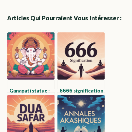
Articles Qui Pourraient Vous Intéresser :
Ganapati statue :
6666 signification
significations,
: message
styles et guide
spirituel, amour,
d’achat complet
flamme jumelle et
ange gardien