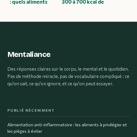
: quels aliments
300 à 700 kcal de
éviter pour
surplus et les
stopper
aliments
ballonnements,
indispensables
lourdeurs et
pour bâtir du
inconfort ?
muscle
Mentaliance
Des réponses claires sur le corps, le mental et le quotidien.
Pas de méthode miracle, pas de vocabulaire compliqué : ce
qu'on sait, ce qu'on ignore, et ce qu'on peut essayer.
PUBLIÉ RÉCEMMENT
Alimentation anti-inflammatoire : les aliments à privilégier et
les pièges à éviter