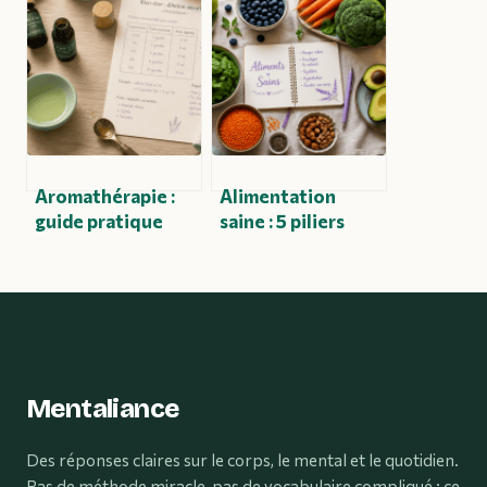
sucre : inspirations
de kiné
et astuces pour un
vestibulaire ?
anniversaire tout
Conseils et
en douceur
précautions à
connaître
Aromathérapie :
Alimentation
guide pratique
saine : 5 piliers
pour utiliser les
nutritionnels pour
huiles essentielles
stabiliser votre
sans risque et avec
énergie et
efficacité
prévenir les
maladies
Mentaliance
Des réponses claires sur le corps, le mental et le quotidien.
Pas de méthode miracle, pas de vocabulaire compliqué : ce