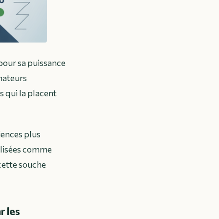
pour sa puissance
mmateurs
 qui la placent
iences plus
ialisées comme
cette souche
r les