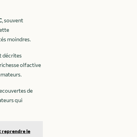
C
, souvent
ette
tés moindres.
t décrites
richesse olfactive
mmateurs.
recouvertes de
ateurs qui
t reprendre le