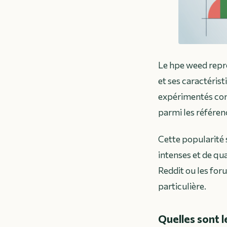
Le hpe weed repré
et ses caractéris
expérimentés comm
parmi les référe
Cette popularité
intenses et de qu
Reddit ou les fo
particulière.
Quelles sont l