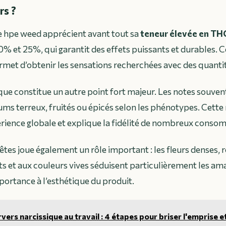
s ?
de hpe weed apprécient avant tout sa
teneur élevée en TH
% et 25%, qui garantit des effets puissants et durables. C
met d’obtenir les sensations recherchées avec des quanti
que constitue un autre point fort majeur. Les notes souven
ums terreux, fruités ou épicés selon les phénotypes. Cette 
érience globale et explique la fidélité de nombreux conso
êtes joue également un rôle important : les fleurs denses, 
ts et aux couleurs vives séduisent particulièrement les am
portance à l’esthétique du produit.
vers narcissique au travail : 4 étapes pour briser l'emprise e