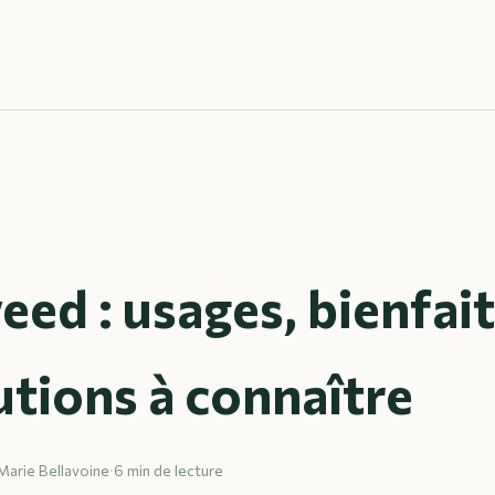
ed : usages, bienfait
tions à connaître
Marie Bellavoine
·
6 min de lecture