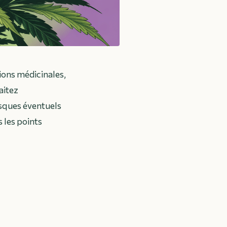
tions médicinales,
aitez
isques éventuels
 les points