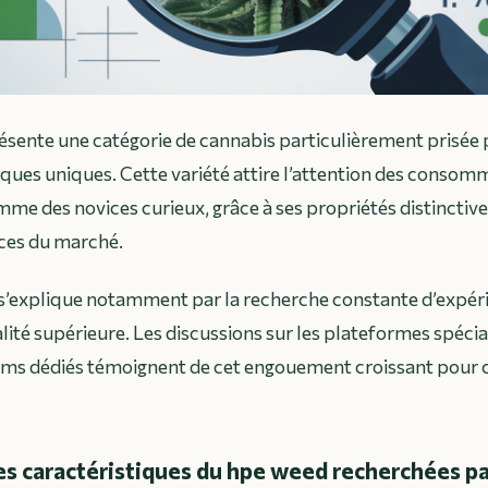
sente une catégorie de cannabis particulièrement prisée 
tiques uniques. Cette variété attire l’attention des conso
e des novices curieux, grâce à ses propriétés distinctives
nces du marché.
 s’explique notamment par la recherche constante d’expér
alité supérieure. Les discussions sur les plateformes spéc
rums dédiés témoignent de cet engouement croissant pour 
es caractéristiques du hpe weed recherchées pa