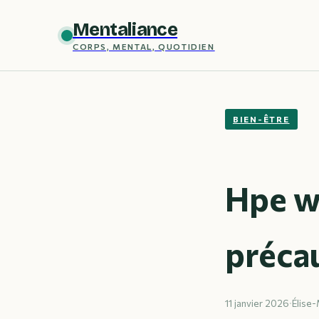
Mentaliance
CORPS, MENTAL, QUOTIDIEN
BIEN-ÊTRE
Hpe we
précau
11 janvier 2026
·
Élise-