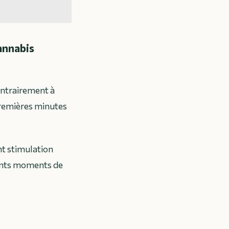
annabis
ontrairement à
premières minutes
nt stimulation
rents moments de