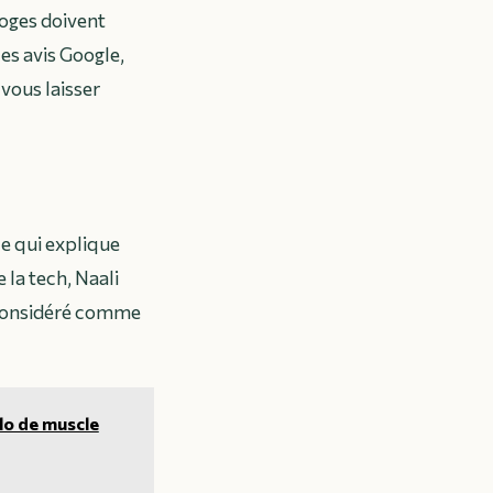
loges doivent
es avis Google,
 vous laisser
e qui explique
la tech, Naali
a considéré comme
lo de muscle