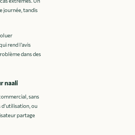
s cas extrêmes. Un
e journée, tandis
voluer
ui rend l’avis
 problème dans des
r naali
 commercial, sans
d’utilisation, ou
lisateur partage