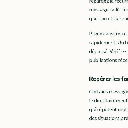
regardez la récur
message isolé qui 
que dix retours s
Prenez aussi en c
rapidement. Un bu
dépassé. Vérifiez
publications réce
Repérer les f
Certains message
le dire clairement
qui répètent mot 
des situations pr