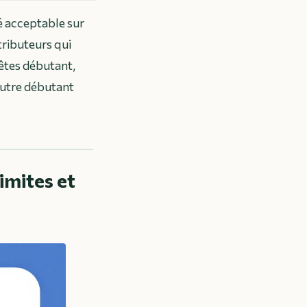
é acceptable sur
ntributeurs qui
 êtes débutant,
 autre débutant
limites et