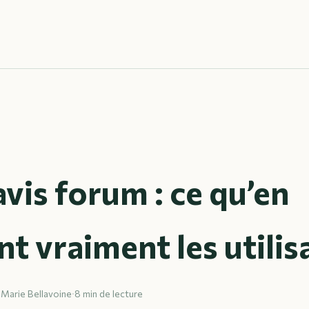
avis forum : ce qu’en
t vraiment les utilis
-Marie Bellavoine
·
8 min de lecture