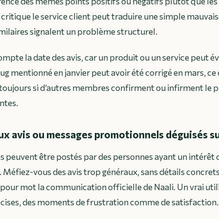
rence des mêmes points positifs ou négatifs plutôt que le
critique le service client peut traduire une simple mauvais
imilaires signalent un problème structurel.
ompte la date des avis, car un produit ou un service peut é
g mentionné en janvier peut avoir été corrigé en mars, ce q
 toujours si d’autres membres confirment ou infirment le
ntes.
aux avis ou messages promotionnels déguisés su
s peuvent être postés par des personnes ayant un intérêt
. Méfiez-vous des avis trop généraux, sans détails concrets 
pour mot la communication officielle de Naali. Un vrai uti
écises, des moments de frustration comme de satisfaction.