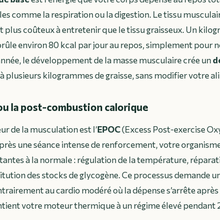
les comme la respiration ou la digestion. Le tissu musculai
plus coûteux à entretenir que le tissu graisseux. Un kil
ûle environ 80 kcal par jour au repos, simplement pour ne
 année, le développement de la masse musculaire crée un
d
 à plusieurs kilogrammes de graisse, sans modifier votre a
ou la post-combustion calorique
r de la musculation est l’
EPOC
(
Excess Post-exercise Ox
Après une séance intense de renforcement, votre organisme
antes à la normale : régulation de la température, réparat
titution des stocks de glycogène. Ce processus demande u
trairement au cardio modéré où la dépense s’arrête après l’
tient votre moteur thermique à un régime élevé pendant 