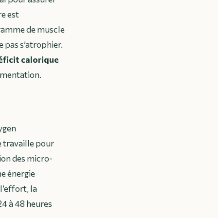
re est
ogramme de muscle
 pas s’atrophier.
éficit calorique
limentation.
ygen
 travaille pour
ion des micro-
ne énergie
effort, la
24 à 48 heures