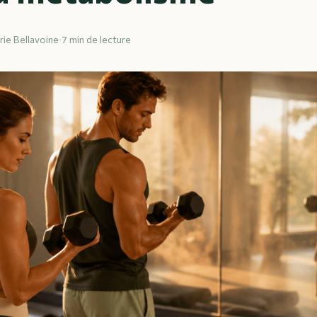
rie Bellavoine
·
7 min de lecture