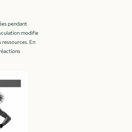
sées pendant
sculation modifie
s ressources. En
 réactions