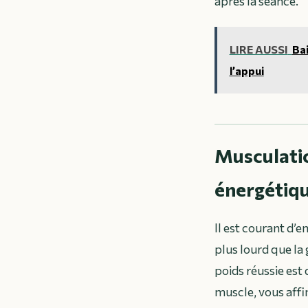
après la séance.
LIRE AUSSI
Bai
l’appui
Musculatio
énergétiq
Il est courant d’
plus lourd que la 
poids réussie est
muscle, vous affi