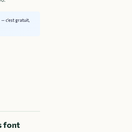
s
— c’est gratuit,
s font