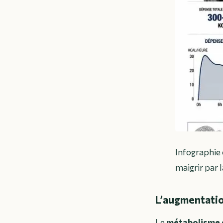
Infographie 
maigrir par 
L’augmentatio
Le
métabolisme 