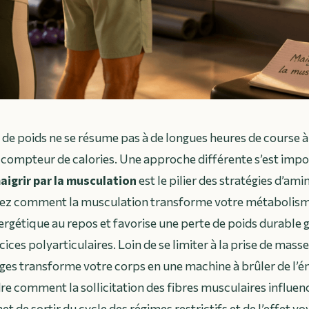
e de poids ne se résume pas à de longues heures de course à
n compteur de calories. Une approche différente s’est impo
aigrir par la musculation
est le pilier des stratégies d’am
rez comment la musculation transforme votre métabolis
rgétique au repos et favorise une perte de poids durable gr
ces polyarticulaires. Loin de se limiter à la prise de masse
ges transforme votre corps en une machine à brûler de l’
 comment la sollicitation des fibres musculaires influen
 de sortir du cycle des régimes restrictifs et de l’effet yo