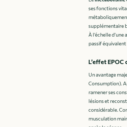
ses fonctions vita
métaboliquement 
supplémentaire br
À l’échelle d’une
passif équivalent
L’effet EPOC 
Un avantage majeu
Consumption
). 
ramener ses const
lésions et recons
considérable. Con
musculation main