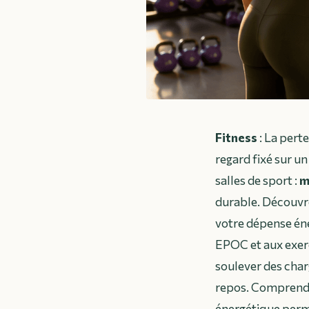
Fitness
: La pert
regard fixé sur u
salles de sport :
m
durable. Découv
votre dépense éne
EPOC et aux exerci
soulever des char
repos. Comprendre
énergétique permet