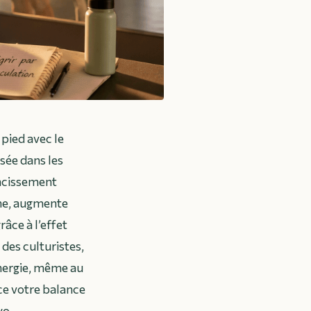
 pied avec le
sée dans les
incissement
me, augmente
âce à l’effet
 des culturistes,
énergie, même au
ce votre balance
yo.