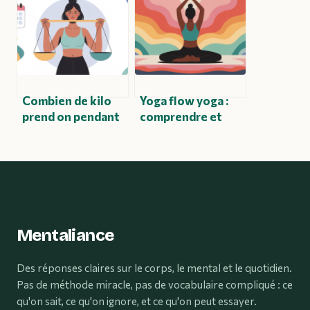
les utilisateurs
sigle, ses enjeux et
ses applications
Combien de kilo
Yoga flow yoga :
prend on pendant
comprendre et
les règles :
pratiquer un
comprendre et
enchaînement
agir
fluide et moderne
Mentaliance
Des réponses claires sur le corps, le mental et le quotidien.
Pas de méthode miracle, pas de vocabulaire compliqué : ce
qu'on sait, ce qu'on ignore, et ce qu'on peut essayer.