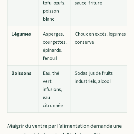
tofu, œufs,
sauce, friture
poisson
blanc
Légumes
Asperges,
Choux en excès, légumes en
courgettes,
conserve
épinards,
fenouil
Boissons
Eau, thé
Sodas, jus de fruits
vert,
industriels, alcool
infusions,
eau
citronnée
Maigrir du ventre par l’alimentation demande une