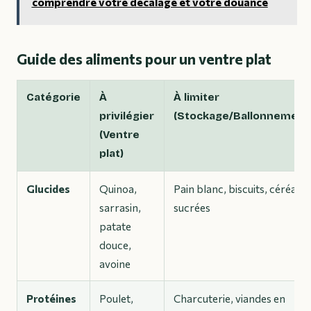
comprendre votre décalage et votre douance
Guide des aliments pour un ventre plat
Catégorie
À
À limiter
privilégier
(Stockage/Ballonnement
(Ventre
plat)
Glucides
Quinoa,
Pain blanc, biscuits, céréales
sarrasin,
sucrées
patate
douce,
avoine
Protéines
Poulet,
Charcuterie, viandes en