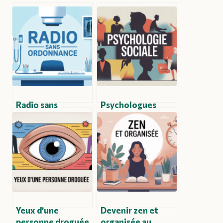
Radio sans
Psychologues
ordonnance : ce
sociaux : rôle,
qu’il faut vraiment
méthodes et
savoir avant d’agir
enjeux
contemporains
Yeux d’une
Devenir zen et
personne droguée
organisée au