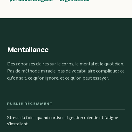
: signes visibles,
quotidien sans se
risques et
transformer en
réactions à avoir
robot
Mentaliance
Des réponses claires sur le corps, le mental et le quotidien.
Pas de méthode miracle, pas de vocabulaire compliqué : ce
qu'on sait, ce qu'on ignore, et ce qu'on peut essayer.
PUBLIÉ RÉCEMMENT
Stress du foie : quand cortisol, digestion ralentie et fatigue
s’installent