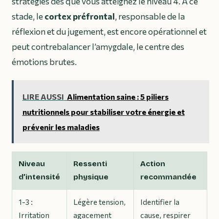
stratégies dès que vous atteignez le niveau 4. À ce
stade, le
cortex préfrontal
, responsable de la
réflexion et du jugement, est encore opérationnel et
peut contrebalancer l’amygdale, le centre des
émotions brutes.
LIRE AUSSI
Alimentation saine : 5 piliers
nutritionnels pour stabiliser votre énergie et
prévenir les maladies
Niveau
Ressenti
Action
d’intensité
physique
recommandée
1-3 :
Légère tension,
Identifier la
Irritation
agacement
cause, respirer